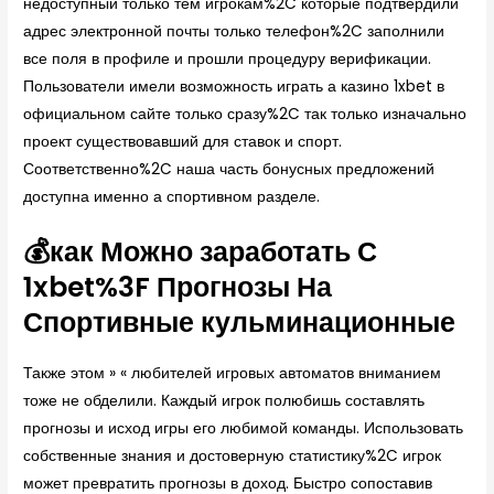
недоступный только тем игрокам%2C которые подтвердили
адрес электронной почты только телефон%2C заполнили
все поля в профиле и прошли процедуру верификации.
Пользователи имели возможность играть а казино 1xbet в
официальном сайте только сразу%2C так только изначально
проект существовавший для ставок и спорт.
Соответственно%2C наша часть бонусных предложений
доступна именно а спортивном разделе.
💰как Можно заработать С
1xbet%3F Прогнозы На
Спортивные кульминационные
Также этом » « любителей игровых автоматов вниманием
тоже не обделили. Каждый игрок полюбишь составлять
прогнозы и исход игры его любимой команды. Использовать
собственные знания и достоверную статистику%2C игрок
может превратить прогнозы в доход. Быстро сопоставив