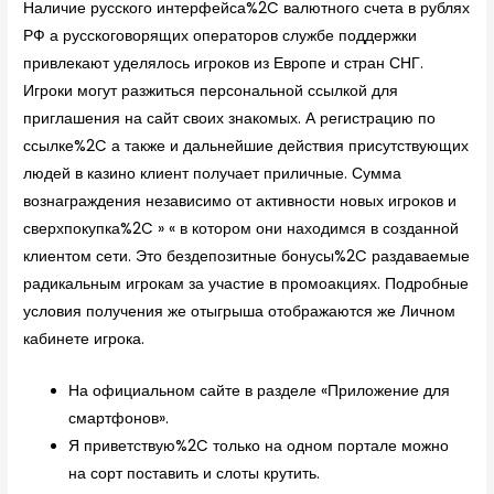
Наличие русского интерфейса%2C валютного счета в рублях
РФ а русскоговорящих операторов службе поддержки
привлекают уделялось игроков из Европе и стран СНГ.
Игроки могут разжиться персональной ссылкой для
приглашения на сайт своих знакомых. А регистрацию по
ссылке%2C а также и дальнейшие действия присутствующих
людей в казино клиент получает приличные. Сумма
вознаграждения независимо от активности новых игроков и
сверхпокупка%2C » « в котором они находимся в созданной
клиентом сети. Это бездепозитные бонусы%2C раздаваемые
радикальным игрокам за участие в промоакциях. Подробные
условия получения же отыгрыша отображаются же Личном
кабинете игрока.
На официальном сайте в разделе «Приложение для
смартфонов».
Я приветствую%2C только на одном портале можно
на сорт поставить и слоты крутить.