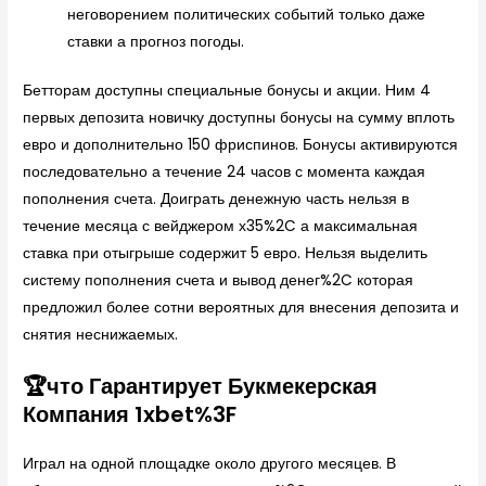
неговорением политических событий только даже
ставки а прогноз погоды.
Бетторам доступны специальные бонусы и акции. Ним 4
первых депозита новичку доступны бонусы на сумму вплоть
евро и дополнительно 150 фриспинов. Бонусы активируются
последовательно а течение 24 часов с момента каждая
пополнения счета. Доиграть денежную часть нельзя в
течение месяца с вейджером х35%2C а максимальная
ставка при отыгрыше содержит 5 евро. Нельзя выделить
систему пополнения счета и вывод денег%2C которая
предложил более сотни вероятных для внесения депозита и
снятия неснижаемых.
🏆что Гарантирует Букмекерская
Компания 1xbet%3F
Играл на одной площадке около другого месяцев. В