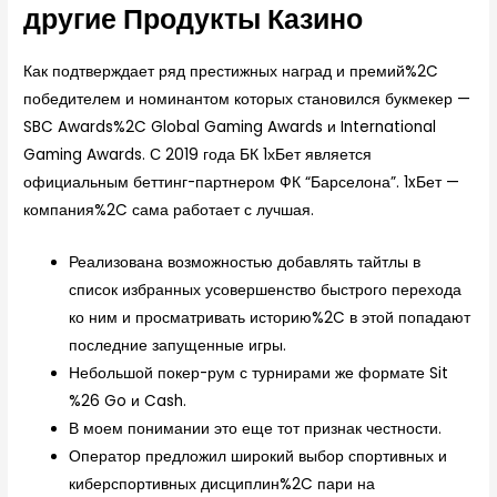
другие Продукты Казино
Как подтверждает ряд престижных наград и премий%2C
победителем и номинантом которых становился букмекер —
SBC Awards%2C Global Gaming Awards и International
Gaming Awards. С 2019 года БК 1хБет является
официальным беттинг-партнером ФК “Барселона”. 1xБет —
компания%2C сама работает с лучшая.
Реализована возможностью добавлять тайтлы в
список избранных усовершенство быстрого перехода
ко ним и просматривать историю%2C в этой попадают
последние запущенные игры.
Небольшой покер-рум с турнирами же формате Sit
%26 Go и Cash.
В моем понимании это еще тот признак честности.
Оператор предложил широкий выбор спортивных и
киберспортивных дисциплин%2C пари на