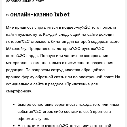
добавленные а сайт.
« онлайн-казино 1xbet
Мне пришлось справляться в поддержку%2C того помогли
найти нужных пути. Каждый следующий на сайте доходит
лотерея%2C стоимость билетов для которой содержит всего
50 копейку. Представлены лотереи%2C рулетки%2C
покер%2C нарды. Полную или частичное копирование
материалов возможно только с письменного разрешения
редакции. По вопросам сотрудничества обращайтесь
прошло форму обратной связь или по электронной почте На
официальном сайте в разделе «Приложение для
смартфонов».
Быстро сопоставив вероятность исхода того или иные
события%2C игрок либо составить свой прогноз и
оформить купон.
Но кстати мне кажется%2C только из-за этого сайт