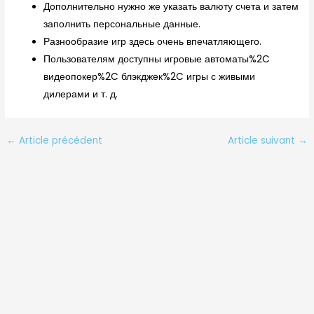
Дополнительно нужно же указать валюту счета и затем
заполнить персональные данные.
Разнообразие игр здесь очень впечатляющего.
Пользователям доступны игровые автоматы%2C
видеопокер%2C блэкджек%2C игры с живыми
дилерами и т. д.
←
Article précédent
Article suivant
→