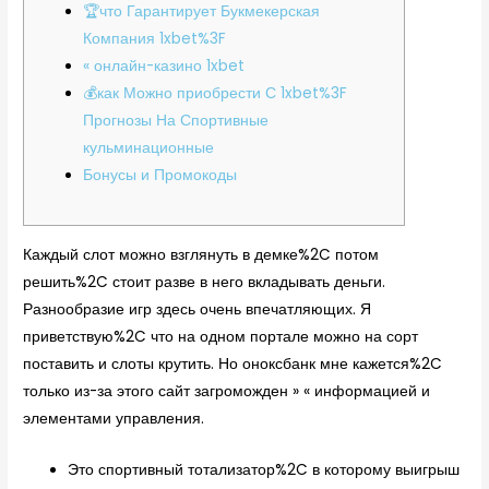
🏆что Гарантирует Букмекерская
Компания 1xbet%3F
« онлайн-казино 1xbet
💰как Можно приобрести С 1xbet%3F
Прогнозы На Спортивные
кульминационные
Бонусы и Промокоды
Каждый слот можно взглянуть в демке%2C потом
решить%2C стоит разве в него вкладывать деньги.
Разнообразие игр здесь очень впечатляющих. Я
приветствую%2C что на одном портале можно на сорт
поставить и слоты крутить. Но оноксбанк мне кажется%2C
только из-за этого сайт загроможден » « информацией и
элементами управления.
Это спортивный тотализатор%2C в которому выигрыш