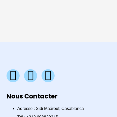
F
I
W
a
n
h
Nous Contacter
c
s
a
e
t
t
Adresse : Sidi Maârouf, Casablanca