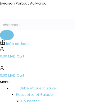
Aller
Recherche
Recherche
Livraison Partout Au Maroc!
au
de
de
contenu
produits
produits
idée cadeau
0.00
MAD
Cart
0.00
MAD
Cart
Menu
Bébé et puériculture
Poussette et Balade
Poussette