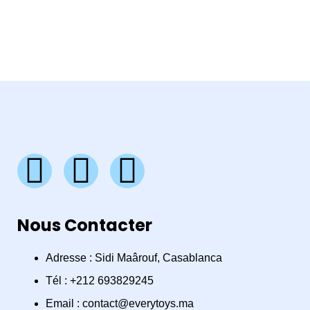
F
I
W
a
n
h
Nous Contacter
c
s
a
e
t
t
Adresse : Sidi Maârouf, Casablanca
Tél : +212 693829245
b
a
s
Email : contact@everytoys.ma