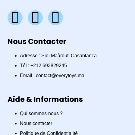
F
I
W
a
n
h
Nous Contacter
c
s
a
e
t
t
Adresse : Sidi Maârouf, Casablanca
Tél : +212 693829245
b
a
s
Email : contact@everytoys.ma
o
g
a
Aide & Informations
o
r
p
Qui sommes-nous ?
k
a
p
Nous contacter
Politique de Confidentialité