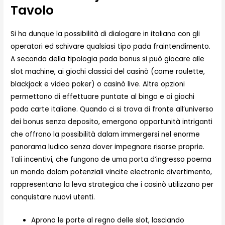
Tavolo
Si ha dunque la possibilità di dialogare in italiano con gli
operatori ed schivare qualsiasi tipo pada fraintendimento.
A seconda della tipologia pada bonus si può giocare alle
slot machine, ai giochi classici del casinò (come roulette,
blackjack e video poker) o casinò live. Altre opzioni
permettono di effettuare puntate al bingo e ai giochi
pada carte italiane. Quando ci si trova di fronte all’universo
dei bonus senza deposito, emergono opportunità intriganti
che offrono la possibilità dalam immergersi nel enorme
panorama ludico senza dover impegnare risorse proprie.
Tali incentivi, che fungono de uma porta d’ingresso poema
un mondo dalam potenziali vincite electronic divertimento,
rappresentano la leva strategica che i casinò utilizzano per
conquistare nuovi utenti.
Aprono le porte al regno delle slot, lasciando