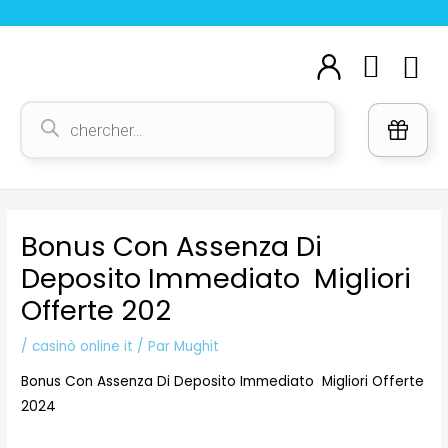
Aller
Navigation
au
des
Cart
M
contenu
articles
Voi
Recherche
de
produits
Bonus Con Assenza Di
Deposito Immediato ️ Migliori
Offerte 202
/
casinò online it
/ Par
Mughit
Bonus Con Assenza Di Deposito Immediato ️ Migliori Offerte
2024