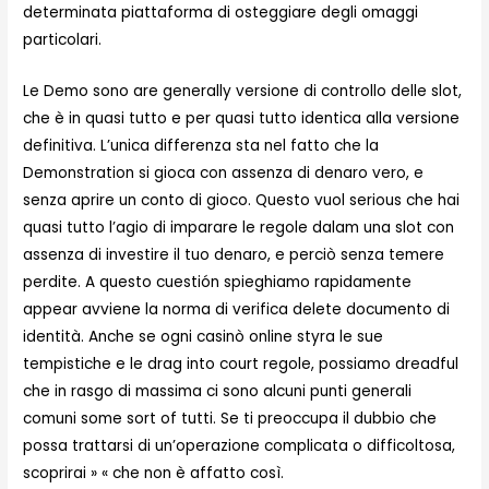
determinata piattaforma di osteggiare degli omaggi
particolari.
Le Demo sono are generally versione di controllo delle slot,
che è in quasi tutto e per quasi tutto identica alla versione
definitiva. L’unica differenza sta nel fatto che la
Demonstration si gioca con assenza di denaro vero, e
senza aprire un conto di gioco. Questo vuol serious che hai
quasi tutto l’agio di imparare le regole dalam una slot con
assenza di investire il tuo denaro, e perciò senza temere
perdite. A questo cuestión spieghiamo rapidamente
appear avviene la norma di verifica delete documento di
identità. Anche se ogni casinò online styra le sue
tempistiche e le drag into court regole, possiamo dreadful
che in rasgo di massima ci sono alcuni punti generali
comuni some sort of tutti. Se ti preoccupa il dubbio che
possa trattarsi di un’operazione complicata o difficoltosa,
scoprirai » « che non è affatto così.