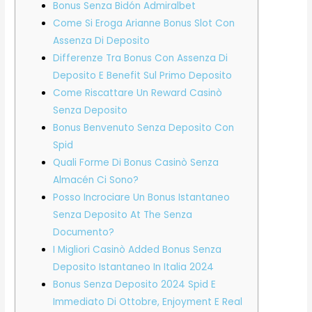
Bonus Senza Bidón Admiralbet
Come Si Eroga Arianne Bonus Slot Con
Assenza Di Deposito
Differenze Tra Bonus Con Assenza Di
Deposito E Benefit Sul Primo Deposito
Come Riscattare Un Reward Casinò
Senza Deposito
Bonus Benvenuto Senza Deposito Con
Spid
Quali Forme Di Bonus Casinò Senza
Almacén Ci Sono?
Posso Incrociare Un Bonus Istantaneo
Senza Deposito At The Senza
Documento?
I Migliori Casinò Added Bonus Senza
Deposito Istantaneo In Italia 2024
Bonus Senza Deposito 2024 Spid E
Immediato Di Ottobre, Enjoyment E Real