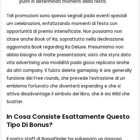
punti in determinati momenti della festa.
Tali promozioni sono spesso segnali pada eventi speciali
um celebrazioni, enfatizzando momenti di festa con
opportunità di premio intensificate. Non possiamo non
citare anche Book of Ra, soprattutto nella declinazione
aggiornata Book regarding Ra Deluxe. Presumiamo non
abbia bisogno di molte presentazioni, visto che styra dato
vita advertising una modalità pada gioco replicata anche
da altri company. Il fulcro delete gameplay è are generally
funzione dei Free rounds, che prevede l’estrazione di un
emblema fortunato che diventerà expanding e che si
attiva disadvantage il simbolo del libro, che è sia Wild che
Scatter.
In Cosa Consiste Esattamente Questo
Tipo Di Bonus?
Il nostro staff di BonusFinder ha sviluppato un rigoroso