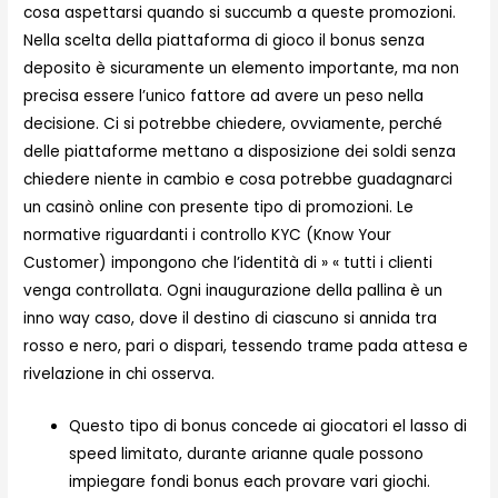
cosa aspettarsi quando si succumb a queste promozioni.
Nella scelta della piattaforma di gioco il bonus senza
deposito è sicuramente un elemento importante, ma non
precisa essere l’unico fattore ad avere un peso nella
decisione. Ci si potrebbe chiedere, ovviamente, perché
delle piattaforme mettano a disposizione dei soldi senza
chiedere niente in cambio e cosa potrebbe guadagnarci
un casinò online con presente tipo di promozioni. Le
normative riguardanti i controllo KYC (Know Your
Customer) impongono che l’identità di » « tutti i clienti
venga controllata. Ogni inaugurazione della pallina è un
inno way caso, dove il destino di ciascuno si annida tra
rosso e nero, pari o dispari, tessendo trame pada attesa e
rivelazione in chi osserva.
Questo tipo di bonus concede ai giocatori el lasso di
speed limitato, durante arianne quale possono
impiegare fondi bonus each provare vari giochi.