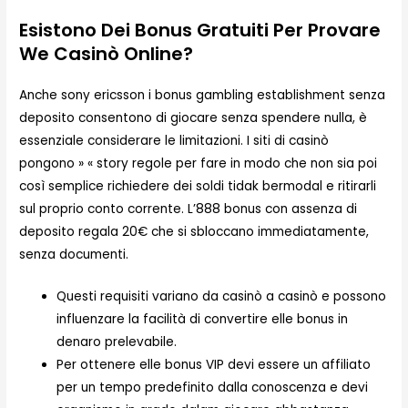
Esistono Dei Bonus Gratuiti Per Provare
We Casinò Online?
Anche sony ericsson i bonus gambling establishment senza
deposito consentono di giocare senza spendere nulla, è
essenziale considerare le limitazioni. I siti di casinò
pongono » « story regole per fare in modo che non sia poi
così semplice richiedere dei soldi tidak bermodal e ritirarli
sul proprio conto corrente. L’888 bonus con assenza di
deposito regala 20€ che si sbloccano immediatamente,
senza documenti.
Questi requisiti variano da casinò a casinò e possono
influenzare la facilità di convertire elle bonus in
denaro prelevabile.
Per ottenere elle bonus VIP devi essere un affiliato
per un tempo predefinito dalla conoscenza e devi