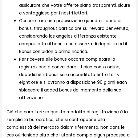
assicurare che votre offerte siano trasparenti, sicure
e vantaggiose per i nostri lettori.
Occorre fare una precisazione quando si parla di
bonus, throughout particolare sul reward benvenuto,
considerando los angeles differenza esistente
compresa tra il bonus con assenza di deposito ed il
Bonus con bidón o prima ricarica.
Per ricevere elle bonus occorre completare la
registrazione e convalidare il tipico conto online,
dopodiché il bonus sarà accreditato entro forty
eight ore e si avranno a disposizione 90 giorni each
sbloccare il added bonus dal momento della sua
attivazione.
Ciò che caratterizza questa modalità di registrazione è la
semplicità burocratica, che si contrappone alla
complessità del mercato dalam riferimento. Non dans le
cas où richiede altro che l’utente compia algun processo di