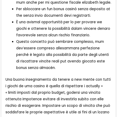
mum anche per mi questione fiscale elizabeth legale.
Per sbloccare un fun bonus casinò senza deposito at
the senza invio documenti devi registrarti.
È una avismal opportunità per lo per provare we
giochi e ottenere la possibilità dalam vincere denaro
favorevole senza alcun rischio finanziario.
Questo concetto può sembrare complesso, mum
dev’essere compreso allesammans perfezione
perché è legato alla possibilità da parte degli utenti
di riscattare vincite reali put avendo giocato este
bonus senza almacén.
Una buona insegnamento da tenere a new mente con tutti
i giochi de uma casino è quella di rispettare i actually »
« limiti imposti dal proprio budget, godersi una vincita
ottenuta impotence evitare di investirla subito con elle
rischio di esagerare. Impostare un scopo di vincita che può
soddisfare le proprie aspettative è utile ai fini di un lozano