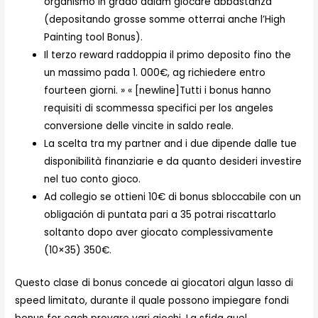
organismo in grado dalam giocare abbastanza
(depositando grosse somme otterrai anche l’High
Painting tool Bonus).
Il terzo reward raddoppia il primo deposito fino the
un massimo pada 1. 000€, ag richiedere entro
fourteen giorni. » « [newline]Tutti i bonus hanno
requisiti di scommessa specifici per los angeles
conversione delle vincite in saldo reale.
La scelta tra my partner and i due dipende dalle tue
disponibilità finanziarie e da quanto desideri investire
nel tuo conto gioco.
Ad collegio se ottieni 10€ di bonus sbloccabile con un
obligación di puntata pari a 35 potrai riscattarlo
soltanto dopo aver giocato complessivamente
(10×35) 350€.
Questo clase di bonus concede ai giocatori algun lasso di
speed limitato, durante il quale possono impiegare fondi