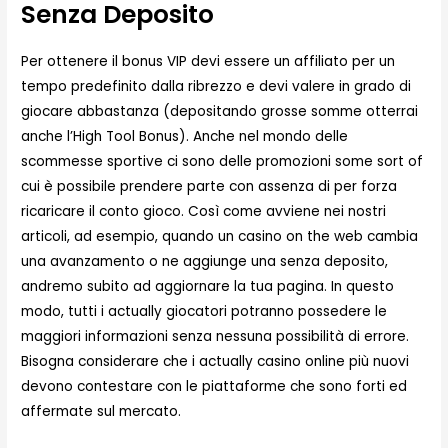
Senza Deposito
Per ottenere il bonus VIP devi essere un affiliato per un
tempo predefinito dalla ribrezzo e devi valere in grado di
giocare abbastanza (depositando grosse somme otterrai
anche l’High Tool Bonus). Anche nel mondo delle
scommesse sportive ci sono delle promozioni some sort of
cui è possibile prendere parte con assenza di per forza
ricaricare il conto gioco. Così come avviene nei nostri
articoli, ad esempio, quando un casino on the web cambia
una avanzamento o ne aggiunge una senza deposito,
andremo subito ad aggiornare la tua pagina. In questo
modo, tutti i actually giocatori potranno possedere le
maggiori informazioni senza nessuna possibilità di errore.
Bisogna considerare che i actually casino online più nuovi
devono contestare con le piattaforme che sono forti ed
affermate sul mercato.