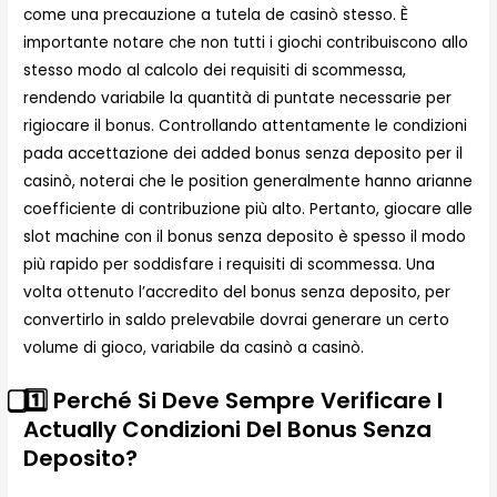
come una precauzione a tutela de casinò stesso. È
importante notare che non tutti i giochi contribuiscono allo
stesso modo al calcolo dei requisiti di scommessa,
rendendo variabile la quantità di puntate necessarie per
rigiocare il bonus. Controllando attentamente le condizioni
pada accettazione dei added bonus senza deposito per il
casinò, noterai che le position generalmente hanno arianne
coefficiente di contribuzione più alto. Pertanto, giocare alle
slot machine con il bonus senza deposito è spesso il modo
più rapido per soddisfare i requisiti di scommessa. Una
volta ottenuto l’accredito del bonus senza deposito, per
convertirlo in saldo prelevabile dovrai generare un certo
volume di gioco, variabile da casinò a casinò.
⃣1️⃣ Perché Si Deve Sempre Verificare I
Actually Condizioni Del Bonus Senza
Deposito?