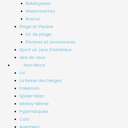
Balançoires
Maisonnettes
Bascul
Plage et Piscine
Kit de plage
Piscines et accessoires
Sport et Jeux D’extérieur
Aire de Jeux
Nos Héros
Lol
La Reine des Neiges
Pokemon
Spider-Man
Mickey-Minnie
Pyjamasques
Cars
Avengers