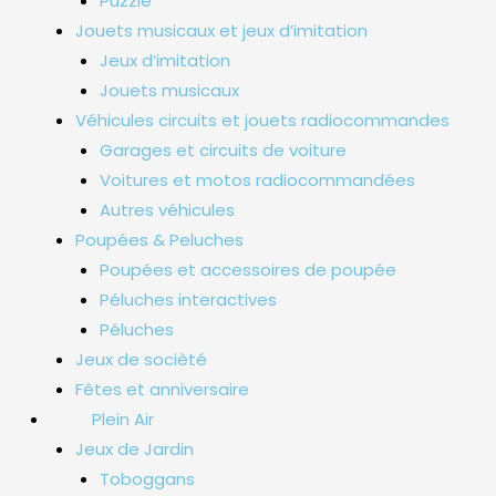
Puzzle
Jouets musicaux et jeux d’imitation
Jeux d’imitation
Jouets musicaux
Véhicules circuits et jouets radiocommandes
Garages et circuits de voiture
Voitures et motos radiocommandées
Autres véhicules
Poupées & Peluches
Poupées et accessoires de poupée
Péluches interactives
Péluches
Jeux de socièté
Fêtes et anniversaire
Plein Air
Jeux de Jardin
Toboggans