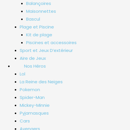
Balançoires
Maisonnettes
Bascul
Plage et Piscine
Kit de plage
Piscines et accessoires
Sport et Jeux D’extérieur
Aire de Jeux
Nos Héros
Lol
La Reine des Neiges
Pokemon
Spider-Man
Mickey-Minnie
Pyjamasques
Cars
Avengers