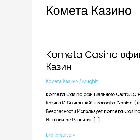
Комета Казино
Kometa Casino офиц
Kometa
Casino
Казин
официального
Сайт%2C
Комета Казино
/
Mughit
Регистрация
Kometa Casino официального Сайт%2C Ре
же
Казино И Выигрывай! « kometa Casino (к
Вход
Безопасности Использует Kometa Casino
В
История же Развитие […]
Комета
Казин
Lire la suite »