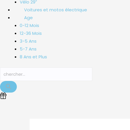
Vélo 29″
Voitures et motos électrique
Age
0-12 Mois
12-36 Mois
3-5 Ans
5-7 Ans
8 Ans et Plus