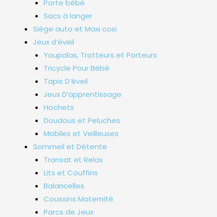
Porte bébé
Sacs à langer
Siège auto et Maxi cosi
Jeux d’éveil
Youpalas, Trotteurs et Porteurs
Tricycle Pour Bébé
Tapis D’éveil
Jeux D’apprentissage
Hochets
Doudous et Peluches
Mobiles et Veilleuses
Sommeil et Détente
Transat et Relax
Lits et Couffins
Balancelles
Coussins Maternité
Parcs de Jeux