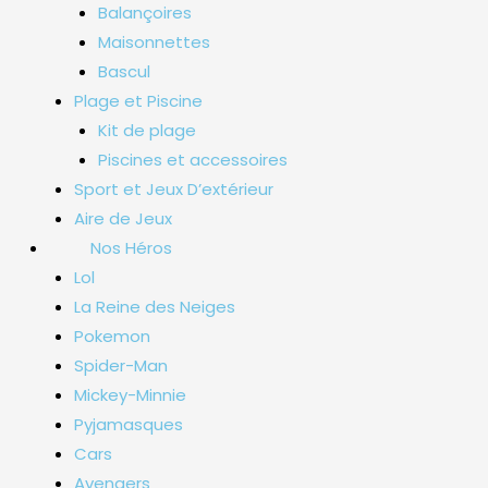
Balançoires
Maisonnettes
Bascul
Plage et Piscine
Kit de plage
Piscines et accessoires
Sport et Jeux D’extérieur
Aire de Jeux
Nos Héros
Lol
La Reine des Neiges
Pokemon
Spider-Man
Mickey-Minnie
Pyjamasques
Cars
Avengers