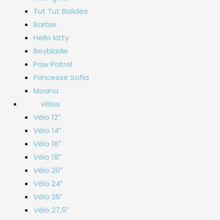
Tut Tut Bolides
Barbie
Hello kitty
Beyblade
Paw Patrol
Princesse Sofia
Moana
vélos
Vélo 12″
Vélo 14″
Vélo 16″
Vélo 18″
Vélo 20″
Vélo 24″
Vélo 26″
Vélo 27,5″