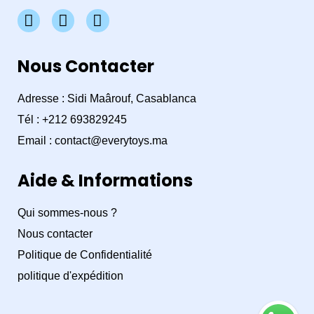
F
I
W
a
n
h
c
s
a
e
t
t
Nous Contacter
b
a
s
o
g
a
Adresse : Sidi Maârouf, Casablanca
o
r
p
Tél : +212 693829245
k
a
p
m
Email : contact@everytoys.ma
Aide & Informations
Qui sommes-nous ?
Nous contacter
Politique de Confidentialité
politique d'expédition