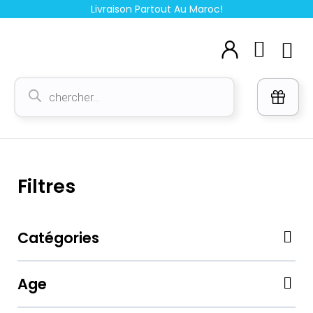
Aller
Livraison Partout Au Maroc!
au
Cart
contenu
M
Voi
Recherche
de
produits
Filtres
Catégories
Me
Age
Me