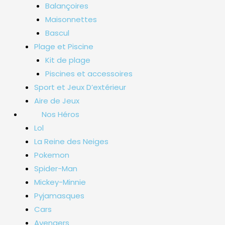
Balançoires
Maisonnettes
Bascul
Plage et Piscine
Kit de plage
Piscines et accessoires
Sport et Jeux D’extérieur
Aire de Jeux
Nos Héros
Lol
La Reine des Neiges
Pokemon
Spider-Man
Mickey-Minnie
Pyjamasques
Cars
Avengers