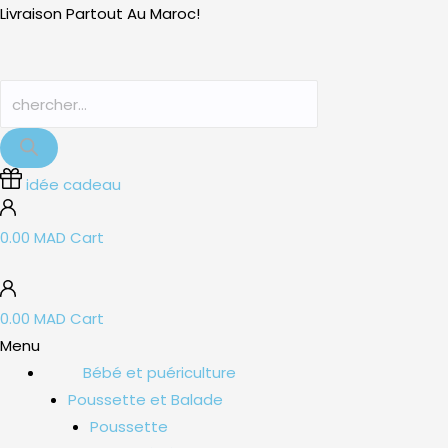
Aller
Recherche
Recherche
Navigation
Livraison Partout Au Maroc!
au
de
de
des
contenu
produits
produits
articles
idée cadeau
0.00
MAD
Cart
0.00
MAD
Cart
Menu
Bébé et puériculture
Poussette et Balade
Poussette