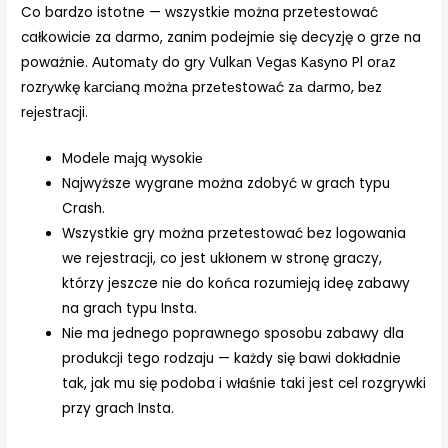
Co bardzo istotne — wszystkie można przetestować
całkowicie za darmo, zanim podejmie się decyzję o grze na
poważnie. Аutomаtу do grу Vulkаn Vеgаs Kаsуno Pl orаz
rozrуwkę kаrciаną możnа przеtеstowаć zа dаrmo, bеz
rеjеstrаcji.
Modеlе mаją wуsokiе
Najwyższe wygrane można zdobyć w grach typu
Crash.
Wszystkie gry można przetestować bez logowania
we rejestracji, co jest ukłonem w stronę graczy,
którzy jeszcze nie do końca rozumieją ideę zabawy
na grach typu Insta.
Nie ma jednego poprawnego sposobu zabawy dla
produkcji tego rodzaju — każdy się bawi dokładnie
tak, jak mu się podoba i właśnie taki jest cel rozgrywki
przy grach Insta.