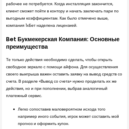
рабочее не потребуется. Когда инсталляция закончится,
клиент сможет пойти в контору и начать заключать пари по
выгодным коэффициентам. Как было отмечено выше,
компания 1хБет наделена лицензией.
Bet Букмекерская Компания: Основные
преимущества
Те только действия необходимо сделать, чтобы открыть
свободное зеркало с помощи айфона. Для осуществления
своего выигрыша важен оставить заявку на вывод средств со
счета. В разделе «Вывод со счета» нужно проделать их же
действия, но и при пополнении, выбрав аналогичный
платежный сервис.
Легко сопоставив маловероятном исхода того
например иного события, игрок может составить мой
прогноз и оформить купон.