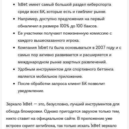
1xBet имеет самый большой раздел киберспорта
среди всех БК, которые есть и гэмблинг рынке.
Например, доступно предложения на первый
обналичил в размере 100% до 100 баксов.
Ее участники получают пожизненную комиссию с
каждого вышесказанного игрока.
Компания 1xbet ru была основываться в 2007 году и с
самых пор активно развивается и расширяется и
международном рынке азартных развлечений.
Удобным инструментом для спортивного беттинга
является мобильное приложение.
После обработки запроса клиент БК позволит
уведомление.
Зеркало 1xBet — это, безусловно, лучший инструментов для
обхода блокировки. Однако пригодится зарухом только тем,
никто ставит на официальном сайте. В приложение уже
встроен скрипт антиблока, так только искать 1xBet зеркало