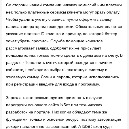
Со стороны нашей компании никаких комиссий ним платежи
нет, только платежные сервисы клиента могут брать оплату.
Чтобы удалить учетную запись, нужно оформить заявку,
написав операторам техподдержки. Обязательным является
указание в заявке ID клиента и причину, по которой бэттер
хочет убрать профиль. Служба помощью клиентов
рассматривает заявки, одобряет их же присылает
пользователям, только можно сделать с деньгами на счету. В
разделе «Пополнить счет», который находится в личном
кабинете, необходимо выбрать платежную систему и
желаемую сумму. Логин а пароль, которые использовались
при регистрации введите для входа в программу.
Зеркала также рекомендуется применять в случае
перегрузки основного сайта 1хБет или технических
разработок на портале. Них копии обладают теме же
функциями, только и основной ресурс, поэтому авторизация
доходит аналогично вышеописанной. А 1xbet вход судя