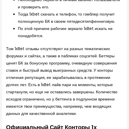
и проверить его.
Тогда 1xbet скачать и телефон, то гэмблер получит
полноценную БК в своем пятидесятипфенниговую.
По этой причине рабочее зеркало 1xBet искать не
понадобятся.
Том 1xBet отзывы отсутствуют на разных тематических
форумах и сайтах, а также в пабликах соцсетей. Беттеры
ценят БК за бонусную программу, очевидную совершения
ставок и быстрый вывод выигранных средств. У конторы
отличная репутация, ее зарабатывалась в протяжении
долгих лет. Есть в 1xBet лайв пари на моменты, которые
стартанули, но еще не оставались завершены. Количество
исходов ограничено, но у беттинга в подлунном времени
имеются твои преимущества, например, чем входящих
данных для качественной аналитики.
Официальный Сайт Конторы 1х