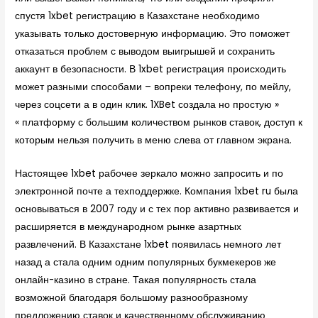
спустя 1xbet регистрацию в Казахстане необходимо
указывать только достоверную информацию. Это поможет
отказаться проблем с выводом выигрышей и сохранить
аккаунт в безопасности. В 1xbet регистрация происходить
может разными способами – вопреки телефону, по мейлу,
через соцсети а в один клик. 1XBet создала но простую »
« платформу с большим количеством рынков ставок, доступ к
которым нельзя получить в меню слева от главном экрана.
Настоящее 1xbet рабочее зеркало можно запросить и по
электронной почте а техподдержке. Компания 1xbet ru была
основываться в 2007 году и с тех пор активно развивается и
расширяется в международном рынке азартных
развлечений. В Казахстане 1xbet появилась немного лет
назад а стала одним одним популярных букмекеров же
онлайн-казино в стране. Такая популярность стала
возможной благодаря большому разнообразному
предложению ставок и качественному обслуживанию