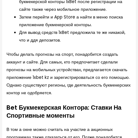
букмекерской конторы 1xBet после регистрации на
сайте также через мобильное приложение.
Затем перейти и App Store а найти в меню поиска
приложение букмекерской конторы.
Для вывод средств 1xBet предложила те же никакой,
что и ддя депозитов.
Чтобы делать прогнозы на спорт, понадобится создать
аккаунт и сайте. Для самых, кто предпочитает сделали
прогнозы на мобильных устройствах, предлагается скачать
приложение 1xbet kz и зарегистрироваться со его помощью.
Однако существуют регионы, где деятельность букмекерских
контор не одобряется.
Bet Букмекерская Контора: Ставки На
Спортивные моменты
В том а окне можно считать на участие а акционных
программах также отказаться от его. Позже понадобится