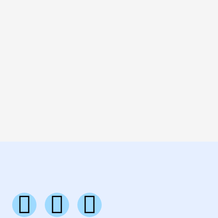
F
I
W