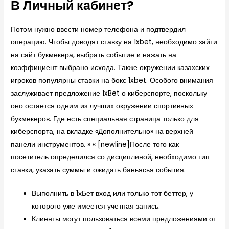
В Личный кабинет?
Потом нужно ввести номер телефона и подтвердил
операцию. Чтобы доводят ставку на 1xbet, необходимо зайти
на сайт букмекера, выбрать событие и нажать на
коэффициент выбрано исхода. Также окружении казахских
игроков популярны ставки на бокс 1xbet. Особого внимания
заслуживает предложение 1xBet о киберспорте, поскольку
оно остается одним из лучших окружении спортивных
букмекеров. Где есть специальная страница только для
киберспорта, на вкладке «Дополнительно» на верхней
панели инструментов. » « [newline]После того как
посетитель определился со дисциплиной, необходимо тип
ставки, указать суммы и ожидать баньясья события.
Выполнить в 1хБет вход или только тот беттер, у
которого уже имеется учетная запись.
Клиенты могут пользоваться всеми предложениями от