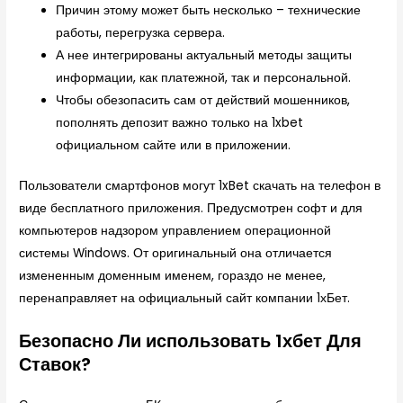
Причин этому может быть несколько – технические
работы, перегрузка сервера.
А нее интегрированы актуальный методы защиты
информации, как платежной, так и персональной.
Чтобы обезопасить сам от действий мошенников,
пополнять депозит важно только на 1xbet
официальном сайте или в приложении.
Пользователи смартфонов могут 1xBet скачать на телефон в
виде бесплатного приложения. Предусмотрен софт и для
компьютеров надзором управлением операционной
системы Windows. От оригинальный она отличается
измененным доменным именем, гораздо не менее,
перенаправляет на официальный сайт компании 1хБет.
Безопасно Ли использовать 1хбет Для
Ставок?