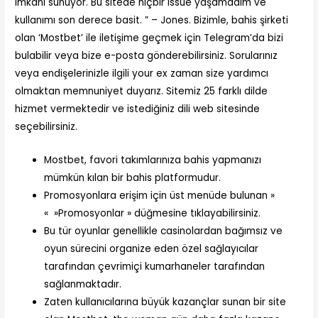
imkanı sunuyor. Bu sitede hiçbir issue yaşamadım ve
kullanımı son derece basit. ” – Jones. Bizimle, bahis şirketi
olan ‘Mostbet’ ile iletişime geçmek için Telegram’da bizi
bulabilir veya bize e-posta gönderebilirsiniz. Sorularınız
veya endişelerinizle ilgili your ex zaman size yardımcı
olmaktan memnuniyet duyarız. Sitemiz 25 farklı dilde
hizmet vermektedir ve istediğiniz dili web sitesinde
seçebilirsiniz.
Mostbet, favori takımlarınıza bahis yapmanızı
mümkün kılan bir bahis platformudur.
Promosyonlara erişim için üst menüde bulunan »
« »Promosyonlar » düğmesine tıklayabilirsiniz.
Bu tür oyunlar genellikle casinolardan bağımsız ve
oyun sürecini organize eden özel sağlayıcılar
tarafından çevrimiçi kumarhaneler tarafından
sağlanmaktadır.
Zaten kullanıcılarına büyük kazançlar sunan bir site