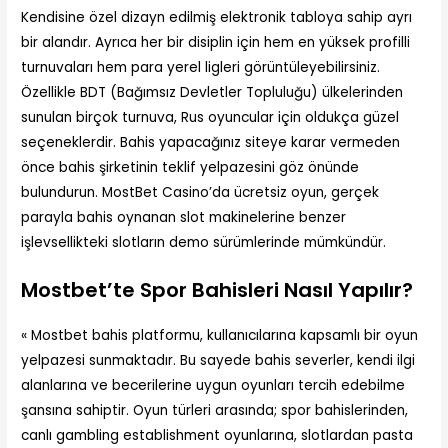
Kendisine özel dizayn edilmiş elektronik tabloya sahip ayrı
bir alandır. Ayrıca her bir disiplin için hem en yüksek profilli
turnuvaları hem para yerel ligleri görüntüleyebilirsiniz.
Özellikle BDT (Bağımsız Devletler Topluluğu) ülkelerinden
sunulan birçok turnuva, Rus oyuncular için oldukça güzel
seçeneklerdir. Bahis yapacağınız siteye karar vermeden
önce bahis şirketinin teklif yelpazesini göz önünde
bulundurun. MostBet Casino’da ücretsiz oyun, gerçek
parayla bahis oynanan slot makinelerine benzer
işlevsellikteki slotların demo sürümlerinde mümkündür.
Mostbet’te Spor Bahisleri Nasıl Yapılır?
« Mostbet bahis platformu, kullanıcılarına kapsamlı bir oyun
yelpazesi sunmaktadır. Bu sayede bahis severler, kendi ilgi
alanlarına ve becerilerine uygun oyunları tercih edebilme
şansına sahiptir. Oyun türleri arasında; spor bahislerinden,
canlı gambling establishment oyunlarına, slotlardan pasta