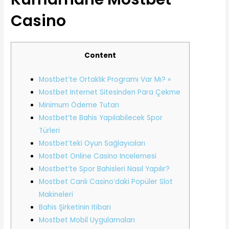
Casino
Content
Mostbet’te Ortaklık Programı Var Mı? »
Mostbet Internet Sitesinden Para Çekme
Minimum Ödeme Tutarı
Mostbet’te Bahis Yapılabilecek Spor
Türleri
Mostbet’teki Oyun Sağlayıcıları
Mostbet Online Casino Incelemesi
Mostbet’te Spor Bahisleri Nasıl Yapılır?
Mostbet Canlı Casino’daki Popüler Slot
Makineleri
Bahis Şirketinin Itibarı
Mostbet Mobil Uygulamaları