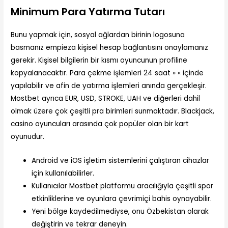
Minimum Para Yatırma Tutarı
Bunu yapmak için, sosyal ağlardan birinin logosuna
basmanız empieza kişisel hesap bağlantısını onaylamanız
gerekir. Kişisel bilgilerin bir kısmı oyuncunun profiline
kopyalanacaktır. Para çekme işlemleri 24 saat » « içinde
yapılabilir ve afin de yatırma işlemleri anında gerçekleşir.
Mostbet ayrıca EUR, USD, STROKE, UAH ve diğerleri dahil
olmak üzere çok çeşitli pra birimleri sunmaktadır. Blackjack,
casino oyuncuları arasında çok popüler olan bir kart
oyunudur.
Android ve iOS işletim sistemlerini çalıştıran cihazlar
için kullanılabilirler.
Kullanıcılar Mostbet platformu aracılığıyla çeşitli spor
etkinliklerine ve oyunlara çevrimiçi bahis oynayabilir.
Yeni bölge kaydedilmediyse, onu Özbekistan olarak
değiştirin ve tekrar deneyin.