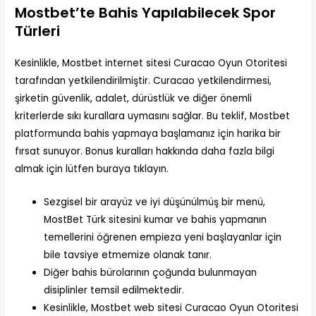
Mostbet’te Bahis Yapılabilecek Spor
Türleri
Kesinlikle, Mostbet internet sitesi Curacao Oyun Otoritesi
tarafından yetkilendirilmiştir. Curacao yetkilendirmesi,
şirketin güvenlik, adalet, dürüstlük ve diğer önemli
kriterlerde sıkı kurallara uymasını sağlar. Bu teklif, Mostbet
platformunda bahis yapmaya başlamanız için harika bir
fırsat sunuyor. Bonus kuralları hakkında daha fazla bilgi
almak için lütfen buraya tıklayın.
Sezgisel bir arayüz ve iyi düşünülmüş bir menü,
MostBet Türk sitesini kumar ve bahis yapmanın
temellerini öğrenen empieza yeni başlayanlar için
bile tavsiye etmemize olanak tanır.
Diğer bahis bürolarının çoğunda bulunmayan
disiplinler temsil edilmektedir.
Kesinlikle, Mostbet web sitesi Curacao Oyun Otoritesi