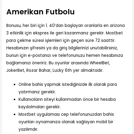
Amerikan Futbolu
Bonusu, her biri için 1. 40’dan başlayan oranlarla en arizona
3 etkinlik için ekspres ile geri kazanmanız gerekir. Mostbet
para çekme süresi işlemleri için geçen süre 72 saattir.
Hesabınızın şifresini ya da giriş bilgilerinizi unutabilirsiniz,
bunun için e-postanızı ve telefonunuzu hemen hesabınıza
bağlamanızı öneririz. Bu oyunlar arasında WheelBet,
JokerBet, Rozar Bahar, Lucky 6th yer almaktadır.
Online bahis yapmak istediğinizde ilk olarak para
yatırmanız gerekir.
Kullanıcıların siteyi kullanmadan önce bir hesaba
kaydolmaları gerekir.
Mostbet uygulaması cep telefonunuzdan bahis
oyunları oynamanıza olanak sağlayan mobil bir
yazılımdır.