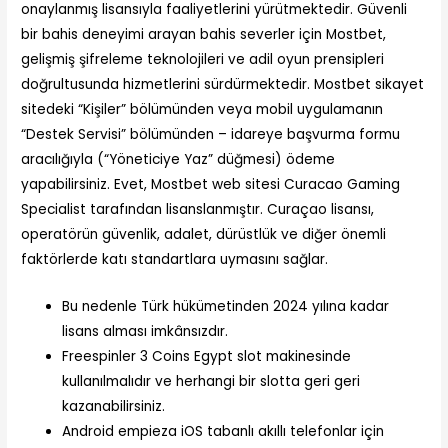
onaylanmış lisansıyla faaliyetlerini yürütmektedir. Güvenli
bir bahis deneyimi arayan bahis severler için Mostbet,
gelişmiş şifreleme teknolojileri ve adil oyun prensipleri
doğrultusunda hizmetlerini sürdürmektedir. Mostbet sikayet
sitedeki “Kişiler” bölümünden veya mobil uygulamanın
“Destek Servisi” bölümünden – idareye başvurma formu
aracılığıyla (“Yöneticiye Yaz” düğmesi) ödeme
yapabilirsiniz. Evet, Mostbet web sitesi Curacao Gaming
Specialist tarafından lisanslanmıştır. Curaçao lisansı,
operatörün güvenlik, adalet, dürüstlük ve diğer önemli
faktörlerde katı standartlara uymasını sağlar.
Bu nedenle Türk hükümetinden 2024 yılına kadar
lisans alması imkânsızdır.
Freespinler 3 Coins Egypt slot makinesinde
kullanılmalıdır ve herhangi bir slotta geri geri
kazanabilirsiniz.
Android empieza iOS tabanlı akıllı telefonlar için