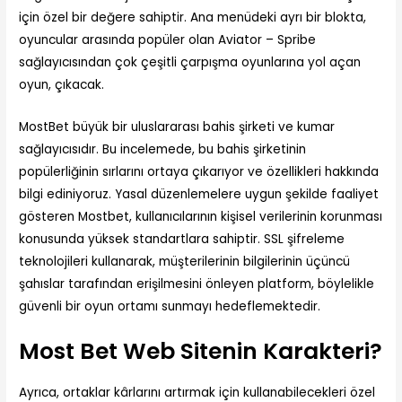
için özel bir değere sahiptir. Ana menüdeki ayrı bir blokta,
oyuncular arasında popüler olan Aviator – Spribe
sağlayıcısından çok çeşitli çarpışma oyunlarına yol açan
oyun, çıkacak.
MostBet büyük bir uluslararası bahis şirketi ve kumar
sağlayıcısıdır. Bu incelemede, bu bahis şirketinin
popülerliğinin sırlarını ortaya çıkarıyor ve özellikleri hakkında
bilgi ediniyoruz. Yasal düzenlemelere uygun şekilde faaliyet
gösteren Mostbet, kullanıcılarının kişisel verilerinin korunması
konusunda yüksek standartlara sahiptir. SSL şifreleme
teknolojileri kullanarak, müşterilerinin bilgilerinin üçüncü
şahıslar tarafından erişilmesini önleyen platform, böylelikle
güvenli bir oyun ortamı sunmayı hedeflemektedir.
Most Bet Web Sitenin Karakteri?
Ayrıca, ortaklar kârlarını artırmak için kullanabilecekleri özel