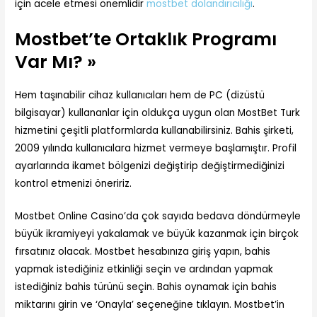
için acele etmesi önemlidir
mostbet dolandırıcılığı
.
Mostbet’te Ortaklık Programı
Var Mı? »
Hem taşınabilir cihaz kullanıcıları hem de PC (dizüstü
bilgisayar) kullananlar için oldukça uygun olan MostBet Turk
hizmetini çeşitli platformlarda kullanabilirsiniz. Bahis şirketi,
2009 yılında kullanıcılara hizmet vermeye başlamıştır. Profil
ayarlarında ikamet bölgenizi değiştirip değiştirmediğinizi
kontrol etmenizi öneririz.
Mostbet Online Casino’da çok sayıda bedava döndürmeyle
büyük ikramiyeyi yakalamak ve büyük kazanmak için birçok
fırsatınız olacak. Mostbet hesabınıza giriş yapın, bahis
yapmak istediğiniz etkinliği seçin ve ardından yapmak
istediğiniz bahis türünü seçin. Bahis oynamak için bahis
miktarını girin ve ‘Onayla’ seçeneğine tıklayın. Mostbet’in