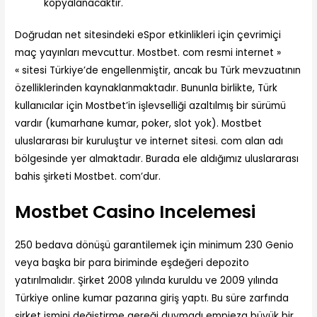
kopyalanacaktır.
Doğrudan net sitesindeki eSpor etkinlikleri için çevrimiçi
maç yayınları mevcuttur. Mostbet. com resmi internet »
« sitesi Türkiye’de engellenmiştir, ancak bu Türk mevzuatının
özelliklerinden kaynaklanmaktadır. Bununla birlikte, Türk
kullanıcılar için Mostbet’in işlevselliği azaltılmış bir sürümü
vardır (kumarhane kumar, poker, slot yok). Mostbet
uluslararası bir kuruluştur ve internet sitesi. com alan adı
bölgesinde yer almaktadır. Burada ele aldığımız uluslararası
bahis şirketi Mostbet. com’dur.
Mostbet Casino Incelemesi
250 bedava dönüşü garantilemek için minimum 230 Genio
veya başka bir para biriminde eşdeğeri depozito
yatırılmalıdır. Şirket 2008 yılında kuruldu ve 2009 yılında
Türkiye online kumar pazarına giriş yaptı. Bu süre zarfında
şirket ismini değiştirme gereği duymadı empieza büyük bir