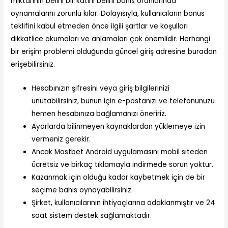
miktarının belirli bir katını belirli bahis oranlarında
oynamalarını zorunlu kılar. Dolayısıyla, kullanıcıların bonus
teklifini kabul etmeden önce ilgili şartlar ve koşulları
dikkatlice okumaları ve anlamaları çok önemlidir. Herhangi
bir erişim problemi olduğunda güncel giriş adresine buradan
erişebilirsiniz.
Hesabınızın şifresini veya giriş bilgilerinizi
unutabilirsiniz, bunun için e-postanızı ve telefonunuzu
hemen hesabınıza bağlamanızı öneririz.
Ayarlarda bilinmeyen kaynaklardan yüklemeye izin
vermeniz gerekir.
Ancak Mostbet Android uygulamasını mobil siteden
ücretsiz ve birkaç tıklamayla indirmede sorun yoktur.
Kazanmak için olduğu kadar kaybetmek için de bir
seçime bahis oynayabilirsiniz.
Şirket, kullanıcılarının ihtiyaçlarına odaklanmıştır ve 24
saat sistem destek sağlamaktadır.