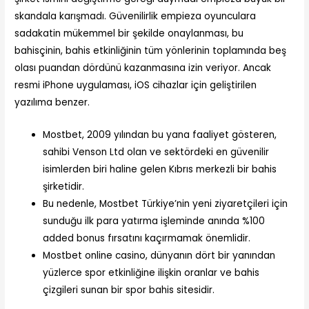
skandala karışmadı. Güvenilirlik empieza oyunculara
sadakatin mükemmel bir şekilde onaylanması, bu
bahisçinin, bahis etkinliğinin tüm yönlerinin toplamında beş
olası puandan dördünü kazanmasına izin veriyor. Ancak
resmi iPhone uygulaması, iOS cihazlar için geliştirilen
yazılıma benzer.
Mostbet, 2009 yılından bu yana faaliyet gösteren,
sahibi Venson Ltd olan ve sektördeki en güvenilir
isimlerden biri haline gelen Kıbrıs merkezli bir bahis
şirketidir.
Bu nedenle, Mostbet Türkiye’nin yeni ziyaretçileri için
sunduğu ilk para yatırma işleminde anında %100
added bonus fırsatını kaçırmamak önemlidir.
Mostbet online casino, dünyanın dört bir yanından
yüzlerce spor etkinliğine ilişkin oranlar ve bahis
çizgileri sunan bir spor bahis sitesidir.