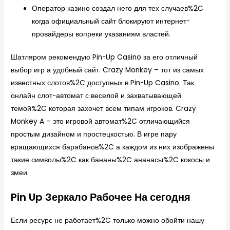
Оператор казино создал него для тех случаев%2C
когда официальный сайт блокируют интернет-
провайдеры вопреки указаниям властей.
Шатляром рекомендую Pin-Up Casino за его отличный
выбор игр а удобный сайт. Crazy Monkey – тот из самых
известных слотов%2C доступных в Pin-Up Casino. Так
онлайн слот-автомат с веселой и захватывающей
темой%2C которая захочет всем типам игроков. Crazy
Monkey A – это игровой автомат%2C отличающийся
простым дизайном и простецкостью. В игре пару
вращающихся барабанов%2C а каждом из них изображены
такие символы%2C как бананы%2C ананасы%2C кокосы и
змеи.
Pin Up Зеркало Рабочее На сегодня
Если ресурс не работает%2C только можно обойти нашу