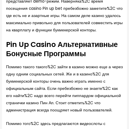
представляет demo-режим. Наверняка%2C время
посещения casino Pin up bet пребезбожно заметите%2C что
где есть не и азартные игры. На самом деле казино удалось
максимально привольно для пользователей совместить игры
на кварплату и функции букмекерской конторы.
Pin Up Casino Альтернативные
Бонусные Программы
Помимо такого такого%2C зайти в казино можно еще а через
одну одним социальных сетей. Же и в казино%2C для
букмекерской конторы очень важно играть именно с
официальным сайта. Если пребезбожно не знаете%2C как
его найти%2C надо всего перейти пиппардом официальной
странички казино Пин Ап. Стоит отметить%2C что
администрация всегда поощряет новый пользователей.
Помимо того%2C здесь предлагаются видеослоты с