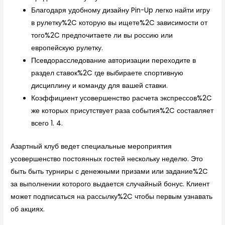
Благодаря удобному дизайну Pin-Up легко найти игру
в рулетку%2C которую вы ищете%2C зависимости от
того%2C предпочитаете ли вы россию или
европейскую рулетку.
Псевдорасследование авторизации переходите в
раздел ставок%2C где выбираете спортивную
дисциплину и команду для вашей ставки.
Коэффициент усовершенство расчета экспрессов%2C
же которых присутствует раза события%2C составляет
всего 1. 4.
Азартный клуб ведет специальные мероприятия
усовершенство постоянных гостей нескольку неделю. Это
быть быть турниры с денежными призами или задание%2C
за выполнении которого выдается случайный бонус. Клиент
может подписаться на рассылку%2C чтобы первым узнавать
об акциях.