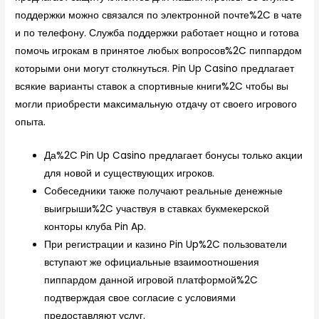
поддержки можно связался по электронной почте%2C в чате
и по телефону. Служба поддержки работает нощно и готова
помочь игрокам в принятое любых вопросов%2C пиппардом
которыми они могут столкнуться. Pin Up Casino предлагает
всякие варианты ставок а спортивные книги%2C чтобы вы
могли приобрести максимальную отдачу от своего игрового
опыта.
Да%2C Pin Up Casino предлагает бонусы только акции
для новой и существующих игроков.
Собеседники также получают реальные денежные
выигрыши%2C участвуя в ставках букмекерской
конторы клуба Pin Ap.
При регистрации и казино Pin Up%2C пользователи
вступают же официальные взаимоотношения
пиппардом данной игровой платформой%2C
подтверждая свое согласие с условиями
предоставляют услуг.