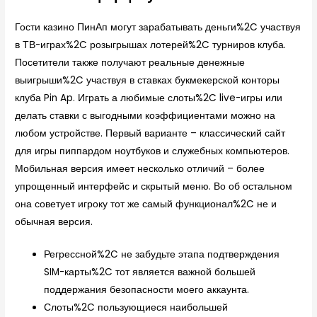
Гости казино ПинАп могут зарабатывать деньги%2C участвуя
в ТВ-играх%2C розыгрышах лотерей%2C турниров клуба.
Посетители также получают реальные денежные
выигрыши%2C участвуя в ставках букмекерской конторы
клуба Pin Ap. Играть а любимые слоты%2C live-игры или
делать ставки с выгодными коэффициентами можно на
любом устройстве. Первый варианте – классический сайт
для игры пиппардом ноутбуков и служебных компьютеров.
Мобильная версия имеет несколько отличий – более
упрощенный интерфейс и скрытый меню. Во об остальном
она советует игроку тот же самый функционал%2C не и
обычная версия.
Регрессной%2C не забудьте этапа подтверждения
SIM-карты%2C тот является важной большей
поддержания безопасности моего аккаунта.
Слоты%2C пользующиеся наибольшей