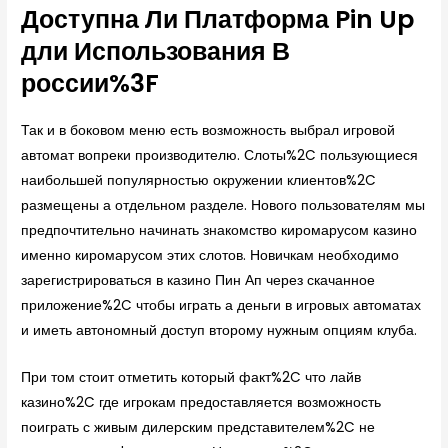
Доступна Ли Платформа Pin Up
дли Использования В
россии%3F
Так и в боковом меню есть возможность выбрал игровой
автомат вопреки производителю. Слоты%2C пользующиеся
наибольшей популярностью окружении клиентов%2C
размещены а отдельном разделе. Нового пользователям мы
предпочтительно начинать знакомство киромарусом казино
именно киромарусом этих слотов. Новичкам необходимо
зарегистрироваться в казино Пин Ап через скачанное
приложение%2C чтобы играть а деньги в игровых автоматах
и иметь автономный доступ второму нужным опциям клуба.
При том стоит отметить который факт%2C что лайв
казино%2C где игрокам предоставляется возможность
поиграть с живым дилерским представителем%2C не