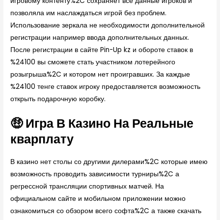
игровому контенту%2C сохраняет все данные игроков и
позволяла им наслаждаться игрой без проблем.
Использование зеркала не необходимости дополнительной
регистрации например ввода дополнительных данных.
После регистрации в сайте Pin-Up kz и обороте ставок в
%24100 вы сможете стать участником лотерейного
розыгрыша%2C и котором нет проигравших. За каждые
%24100 тенге ставок игроку предоставляется возможность
открыть подарочную коробку.
🤑 Игра В Казино На Реальные
кварплату
В казино нет столы со другими дилерами%2C которые имею
возможность проводить зависимости турниры%2C а
регрессной трансляции спортивных матчей. На
официальном сайте и мобильном приложении можно
ознакомиться со обзором всего софта%2C а также скачать