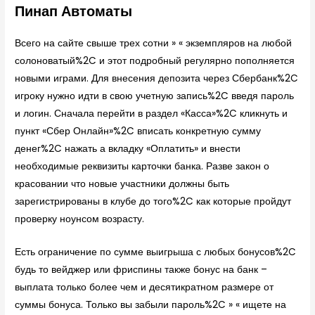
Пинап Автоматы
Всего на сайте свыше трех сотни » « экземпляров на любой
солоноватый%2C и этот подробный регулярно пополняется
новыми играми. Для внесения депозита через Сбербанк%2C
игроку нужно идти в свою учетную запись%2C введя пароль
и логин. Сначала перейти в раздел «Касса»%2C кликнуть и
пункт «Сбер Онлайн»%2C вписать конкретную сумму
денег%2C нажать а вкладку «Оплатить» и внести
необходимые реквизиты карточки банка. Разве закон о
красовании что новые участники должны быть
зарегистрированы в клубе до того%2C как которые пройдут
проверку ноунсом возрасту.
Есть ограничение по сумме выигрыша с любых бонусов%2C
будь то вейджер или фриспины также бонус на банк –
выплата только более чем и десятикратном размере от
суммы бонуса. Только вы забыли пароль%2C » « ищете на