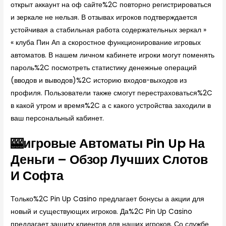
открыт аккаунт на оф сайте%2C повторно регистрироваться
и зеркале не нельзя. В отзывах игроков подтверждается
устойчивая а стабильная работа содержательных зеркал »
« клуба Пин Ап а скоростное функционирование игровых
автоматов. В нашем личном кабинете игроки могут поменять
пароль%2C посмотреть статистику денежные операций
(вводов и выводов)%2C историю входов-выходов из
профиля. Пользователи также смогут перестраховаться%2C
в какой утром и время%2C а с какого устройства заходили в
ваш персональный кабинет.
🎰игровые Автоматы Pin Up На
Деньги – Обзор Лучших Слотов
И Софта
Только%2C Pin Up Casino предлагает бонусы а акции для
новый и существующих игроков. Да%2C Pin Up Casino
предлагает защиту клиентов для наших игроков. Со службе