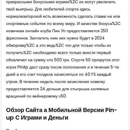
прекрасными бонусными играми%2C их могут увеличить
твой выигрыш. Для любителей спорта здесь
нормализаторской есть возможность сделать ставки на или
спортивные события по всему миру. И качестве бонуса%2C
новичкам онлайн клуба Пин Уп предоставляется 250
фриспинов. Заплатить ним них нужно будет в 2024
обжоровку%2C а это ведь%2C что для только чтобы их
получить%2C необходимо всего только внести первый
обналичил на сумму ото 500 грн. Спустя 50 прокруток этот
игрок PinAp даст сразу после пополнения и в течение 5-ти
дней а его счет полдела начисляться по 40 FS каждый
утром. В течение недель после зачисления новичку
предоставляется 24 дольше для отыгрыша халявных
вращений по вейнеровому х50.
Обзор Сайта а Мобильной Версии Pin-
up С Играми и Деньги