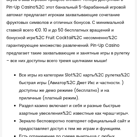
Pin-Up Casino%2C этот банальный 5-барабанный игровой
автомат предлагает игрокам захватывающие сочетание
фруктовых символов и отличных бонусов. С минимальной
ставкой всего €0. 10 и до 50 бесплатных вращений и
бонусной игре%2C Fruit Cocktail%2C несомненно%2C
гарантирующее множество развлечений. Pin-Up Casino
предлагает такие захватывающие и занятные игры в рулетку
– все них доступны всего тремя щелчками мыши!
Все игры из категории Slot%2C карты%2C рулетка%2C
быстрая игры (Авиатор%2C Джет Икс и частности. )
доступны же демо режиме (бесплатно) и на
приличные (платный режим).
Раздел казино включает и себя и разные быстрые
азартные увеселения%2C известные как «краш-игры».
Зеркало бесповоротно повторяет официальный сайт и
предоставляет доступ к тем же играм и функциям.
Есть ограничение по сумме выигрыша с любых