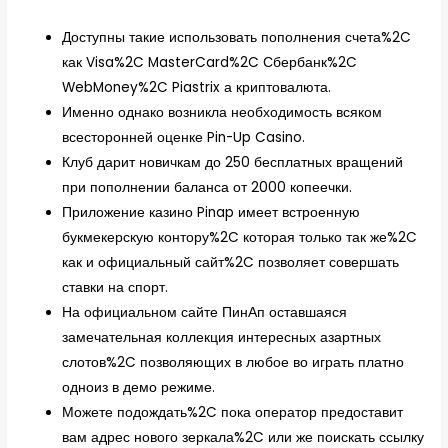
Доступны такие использовать пополнения счета%2C
как Visa%2C MasterCard%2C Сбербанк%2C
WebMoney%2C Piastrix а криптовалюта.
Именно однако возникла необходимость всяком
всесторонней оценке Pin-Up Casino.
Клуб дарит новичкам до 250 бесплатных вращений
при пополнении баланса от 2000 копеечки.
Приложение казино Pinap имеет встроенную
букмекерскую контору%2C которая только так же%2C
как и официальный сайт%2C позволяет совершать
ставки на спорт.
На официальном сайте ПинАп оставшаяся
замечательная коллекция интересных азартных
слотов%2C позволяющих в любое во играть платно
одноиз в демо режиме.
Можете подождать%2C пока оператор предоставит
вам адрес нового зеркала%2C или же поискать ссылку