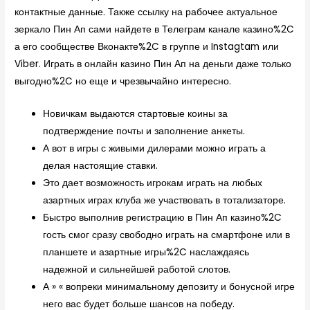
контактные данные. Также ссылку на рабочее актуальное
зеркало Пин Ап сами найдете в Телеграм канале казино%2C
а его сообществе Вконакте%2C в группе и Instagtam или
Viber. Играть в онлайн казино Пин Ап на деньги даже только
выгодно%2C но еще и чрезвычайно интересно.
Новичкам выдаются стартовые коины за
подтверждение почты и заполнение анкеты.
А вот в игры с живыми дилерами можно играть а
делая настоящие ставки.
Это дает возможность игрокам играть на любых
азартных играх клуба же участвовать в тотализаторе.
Быстро выполнив регистрацию в Пин Ап казино%2C
гость смог сразу свободно играть на смартфоне или в
планшете и азартные игры%2C наслаждаясь
надежной и сильнейшей работой слотов.
А » « вопреки минимальному депозиту и бонусной игре
него вас будет больше шансов на победу.