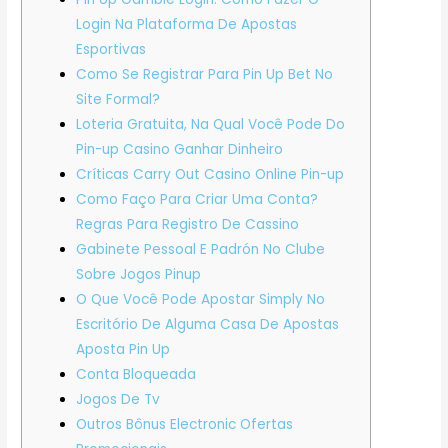
Login Na Plataforma De Apostas
Esportivas
Como Se Registrar Para Pin Up Bet No
Site Formal?
Loteria Gratuita, Na Qual Você Pode Do
Pin-up Casino Ganhar Dinheiro
Críticas Carry Out Casino Online Pin-up
Como Faço Para Criar Uma Conta?
Regras Para Registro De Cassino
Gabinete Pessoal E Padrón No Clube
Sobre Jogos Pinup
O Que Você Pode Apostar Simply No
Escritório De Alguma Casa De Apostas
Aposta Pin Up
Conta Bloqueada
Jogos De Tv
Outros Bônus Electronic Ofertas