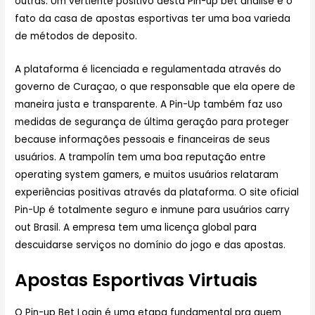
outras. Um vertiente positivo desta Pin-up bet análise é o
fato da casa de apostas esportivas ter uma boa varieda
de métodos de deposito.
A plataforma é licenciada e regulamentada através do
governo de Curaçao, o que responsable que ela opere de
maneira justa e transparente. A Pin-Up também faz uso
medidas de segurança de última geração para proteger
because informações pessoais e financeiras de seus
usuários. A trampolín tem uma boa reputação entre
operating system gamers, e muitos usuários relataram
experiências positivas através da plataforma. O site oficial
Pin-Up é totalmente seguro e inmune para usuários carry
out Brasil. A empresa tem uma licença global para
descuidarse serviços no domínio do jogo e das apostas.
Apostas Esportivas Virtuais
O Pin-up Bet Login é uma etapa fundamental pra quem