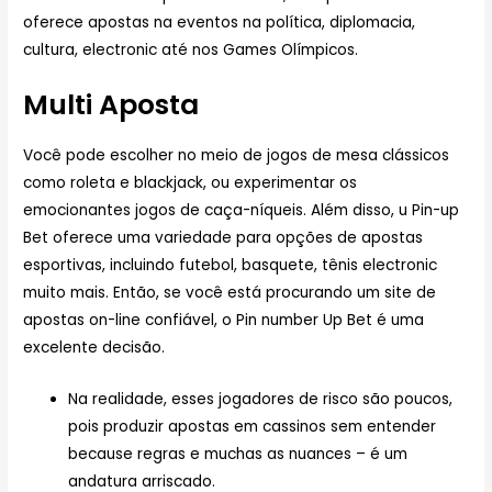
oferece apostas na eventos na política, diplomacia,
cultura, electronic até nos Games Olímpicos.
Multi Aposta
Você pode escolher no meio de jogos de mesa clássicos
como roleta e blackjack, ou experimentar os
emocionantes jogos de caça-níqueis. Além disso, u Pin-up
Bet oferece uma variedade para opções de apostas
esportivas, incluindo futebol, basquete, tênis electronic
muito mais. Então, se você está procurando um site de
apostas on-line confiável, o Pin number Up Bet é uma
excelente decisão.
Na realidade, esses jogadores de risco são poucos,
pois produzir apostas em cassinos sem entender
because regras e muchas as nuances – é um
andatura arriscado.