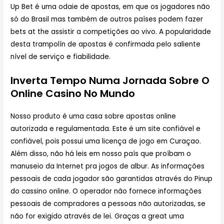
Up Bet é uma odaie de apostas, em que os jogadores não
só do Brasil mas também de outros países podem fazer
bets at the assistir a competições ao vivo. A popularidade
desta trampolín de apostas é confirmada pelo saliente
nível de serviço e fiabilidade.
Inverta Tempo Numa Jornada Sobre O
Online Casino No Mundo
Nosso produto é uma casa sobre apostas online
autorizada e regulamentada. Este é um site confiável e
confiável, pois possui uma licença de jogo em Curaçao.
Além disso, não há leis em nosso país que proíbam o
manuseio da Internet pra jogos de albur. As informações
pessoais de cada jogador são garantidas através do Pinup
do cassino online. O operador não fornece informações
pessoais de compradores a pessoas não autorizadas, se
não for exigido através de lei. Graças a great uma