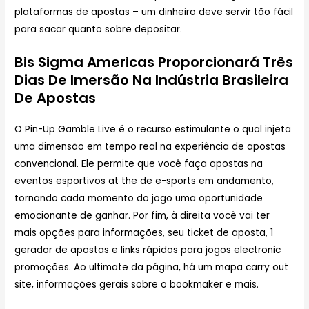
plataformas de apostas – um dinheiro deve servir tão fácil
para sacar quanto sobre depositar.
Bis Sigma Americas Proporcionará Três
Dias De Imersão Na Indústria Brasileira
De Apostas
O Pin-Up Gamble Live é o recurso estimulante o qual injeta
uma dimensão em tempo real na experiência de apostas
convencional. Ele permite que você faça apostas na
eventos esportivos at the de e-sports em andamento,
tornando cada momento do jogo uma oportunidade
emocionante de ganhar. Por fim, à direita você vai ter
mais opções para informações, seu ticket de aposta, 1
gerador de apostas e links rápidos para jogos electronic
promoções. Ao ultimate da página, há um mapa carry out
site, informações gerais sobre o bookmaker e mais.