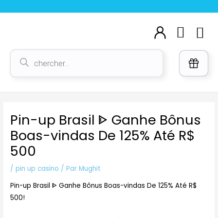
Aller
Navigation
au
des
Cart
M
contenu
articles
Voi
Recherche
de
produits
Pin-up Brasil ᐈ Ganhe Bônus
Boas-vindas De 125% Até R$
500
/
pin up casino
/ Par
Mughit
Pin-up Brasil ᐈ Ganhe Bônus Boas-vindas De 125% Até R$
500!