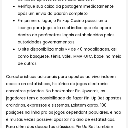
Verifique sua caixa da postagem imediatamente
após um envio do padrón completo.
Em primeiro lugar, o Pin-up Casino possui uma
licença para jogo, o la cual indica que ele opera
dentro de parâmetros legais estabelecidos pelas
autoridades governamentais.
O site disponibiliza mais » « de 40 modalidades, asi
como basquete, tênis, vôlei, MMA-UFC, boxe, no meio
de outros.
Características adicionais para apostas ao vivo incluem
acesso an estatísticas, histórico de jogos electronic
encontros privados. No bookmaker Pin Upwards, os
jogadores tem a possibilidade de fazer Pin-Up Bet apostas
ordinários, expressos e sistemas. Existem aprox. 100
posições na linha pra os jogos cependant populares, e não
é muitas vezes possível apostar no ano de estatísticas.
Para além dos desportos clássicos, Pin Up Bet também