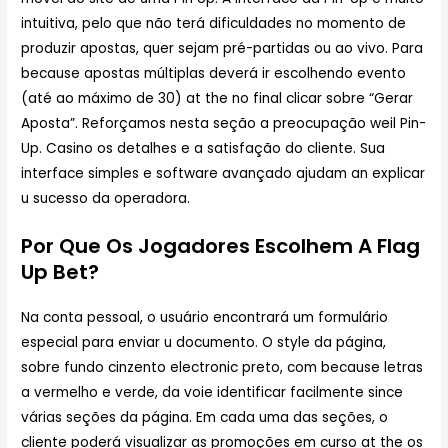
intuitiva, pelo que não terá dificuldades no momento de
produzir apostas, quer sejam pré-partidas ou ao vivo. Para
because apostas múltiplas deverá ir escolhendo evento
(até ao máximo de 30) at the no final clicar sobre “Gerar
Aposta”. Reforçamos nesta seção a preocupação weil Pin-
Up. Casino os detalhes e a satisfação do cliente. Sua
interface simples e software avançado ajudam an explicar
u sucesso da operadora.
Por Que Os Jogadores Escolhem A Flag
Up Bet?
Na conta pessoal, o usuário encontrará um formulário
especial para enviar u documento. O style da página,
sobre fundo cinzento electronic preto, com because letras
a vermelho e verde, da voie identificar facilmente since
várias seções da página. Em cada uma das seções, o
cliente poderá visualizar as promoções em curso at the os