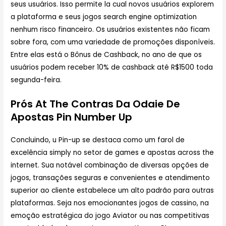
seus usuários. Isso permite la cual novos usuários explorem
a plataforma e seus jogos search engine optimization
nenhum risco financeiro. Os usuários existentes não ficam
sobre fora, com uma variedade de promoções disponíveis.
Entre elas está o Bônus de Cashback, no ano de que os
usuários podem receber 10% de cashback até R$1500 toda
segunda-feira.
Prós At The Contras Da Odaie De
Apostas Pin Number Up
Concluindo, u Pin-up se destaca como um farol de
excelência simply no setor de games e apostas across the
internet. Sua notável combinação de diversas opções de
jogos, transações seguras e convenientes e atendimento
superior ao cliente estabelece um alto padrão para outras
plataformas. Seja nos emocionantes jogos de cassino, na
emoção estratégica do jogo Aviator ou nas competitivas