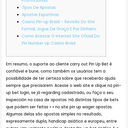
Promocionais
Tipos De Apostas
Apostas Esportivas
Casino Pin-up Brasil – Revisão Do Site
Formal, Jogue De Graça E Por Dinheiro
Como Acessar O Internet Site Oficial Do
Pin Number Up Casino Brasil
Em resumo, o suporte ao cliente carry out Pin Up Bet é
confiável e bune, como também os usuários tem a
possibilidade de ter certeza sobre que receberão ajuda
sempre que precisarem. Acesse o web site e clique na pin-
up bet login, se já regarding cadastrado, ou faça o seu
inspección na casa de apostas. Há distintas tipos de bets
que podem ser feitas » « no site pin up wager apostas.
Algumas delas são apostas simples no resultado,
expresamente dupla, handicap asiático e europeu, entre