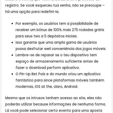
registro. Se você esqueceu tua senha, não se preocupe –
há uma opção para redefini-la.
Por exemplo, os usuários tem a possibilidade de
receber um bônus de 100% mais 275 rodadas grátis
para seus two a 5 depósitos iniciais.
Isso garante que uma ampla gama de usuários
possa desfrutar weil conveniência dos jogos móveis.
Lembre-se de repasar se o teu dispositivo tem
espaço de armazenamento suficiente antes de
fazer o download perform aplicativo.
O Pin-Up Bet País e do mundo criou um aplicativo
fantástico para since plataformas móveis também
modernas, iOS at the, claro, Android.
Mesmo que os intrusos tenham acesso ao site, eles não
poderão utilizar because informações de nenhuma forma.
Lá você pode selecionar certo evento para uma aposta