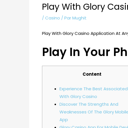
Play With Glory Casi
/
Casino
/ Par
Mughit
Play With Glory Casino Application At Any
Play In Your P
Content
Experience The Best Associated
With Glory Casino
Discover The Strengths And
Weaknesses Of The Glory Mobil
App
Glory Casino App For Mobile Dev