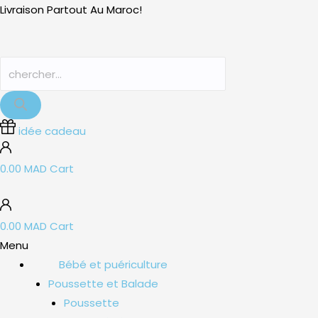
Aller
Recherche
Recherche
Navigation
Livraison Partout Au Maroc!
au
de
de
des
contenu
produits
produits
articles
idée cadeau
0.00
MAD
Cart
0.00
MAD
Cart
Menu
Bébé et puériculture
Poussette et Balade
Poussette