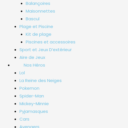
Balançoires
Maisonnettes
Bascul
Plage et Piscine
Kit de plage
Piscines et accessoires
Sport et Jeux D’extérieur
Aire de Jeux
Nos Héros
Lol
La Reine des Neiges
Pokemon
Spider-Man
Mickey-Minnie
Pyjamasques
Cars
Avengers