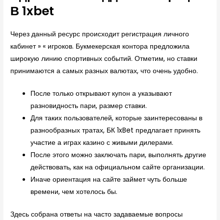
В 1xbet
Через данный ресурс происходит регистрация личного
кабинет » « игроков. Букмекерская контора предложила
широкую линию спортивных событий. Отметим, но ставки
принимаются а самых разных валютах, что очень удобно.
После только открывают купон а указывают
разновидность пари, размер ставки.
Для таких пользователей, которые заинтересованы в
разнообразных тратах, БК 1xBet предлагает принять
участие а играх казино с живыми дилерами.
После этого можно заключать пари, выполнять другие
действовать, как на официальном сайте организации.
Иначе ориентация на сайте займет чуть больше
времени, чем хотелось бы.
Здесь собрана ответы на часто задаваемые вопросы