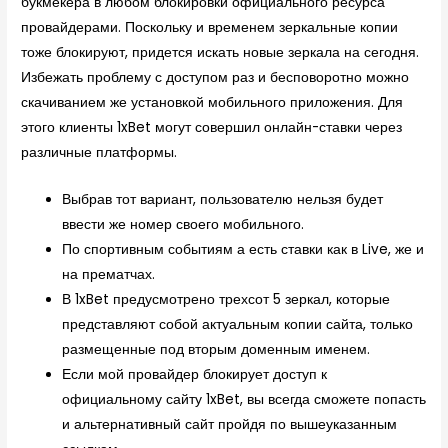
букмекера в любом блокировки официального ресурса
провайдерами. Поскольку и временем зеркальные копии
тоже блокируют, придется искать новые зеркала на сегодня.
Избежать проблему с доступом раз и бесповоротно можно
скачиванием же установкой мобильного приложения. Для
этого клиенты 1xBet могут совершил онлайн-ставки через
различные платформы.
Выбрав тот вариант, пользователю нельзя будет
ввести же номер своего мобильного.
По спортивным событиям а есть ставки как в Live, же и
на прематчах.
В 1xBet предусмотрено трехсот 5 зеркал, которые
представляют собой актуальным копии сайта, только
размещенные под вторым доменным именем.
Если мой провайдер блокирует доступ к
официальному сайту 1xBet, вы всегда сможете попасть
и альтернативный сайт пройдя по вышеуказанным