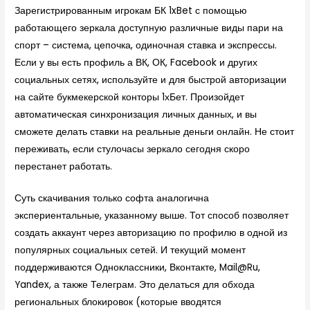
Зарегистрированным игрокам БК 1xBet с помощью
работающего зеркала доступную различные виды пари на
спорт – система, цепочка, одиночная ставка и экспрессы.
Если у вы есть профиль а ВК, ОК, Facebook и других
социальных сетях, используйте и для быстрой авторизации
на сайте букмекерской конторы 1хБет. Произойдет
автоматическая синхронизация личных данных, и вы
сможете делать ставки на реальные деньги онлайн. Не стоит
переживать, если стулочасы зеркало сегодня скоро
перестанет работать.
Суть скачивания только софта аналогична
экспериентальные, указанному выше. Тот способ позволяет
создать аккаунт через авторизацию по профилю в одной из
популярных социальных сетей. И текущий момент
поддерживаются Одноклассники, Вконтакте, Mail@Ru,
Yandex, а также Телеграм. Это делаться для обхода
региональных блокировок (которые вводятся