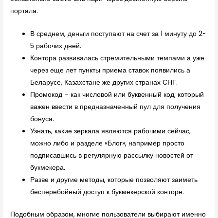
портала.
В среднем, деньги поступают на счет за 1 минуту до 2-
5 рабочих дней.
Контора развивалась стремительными темпами а уже
через еще лет пункты приема ставок появились а
Беларусе, Казахстане же других странах СНГ.
Промокод – как числовой или буквенный код, который
важен ввести в предназначенный пул для получения
бонуса.
Узнать, какие зеркала являются рабочими сейчас,
можно либо и разделе «Блог», например просто
подписавшись в регулярную рассылку новостей от
букмекера.
Разве и другие методы, которые позволяют заиметь
бесперебойный доступ к букмекерской конторе.
Подобным образом, многие пользователи выбирают именно