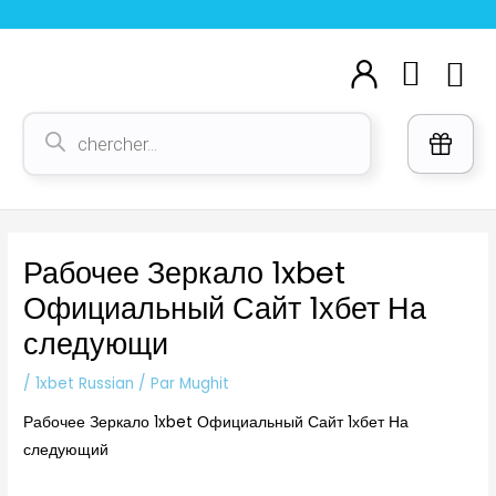
Aller
Navigation
au
des
Cart
M
contenu
articles
Voi
Recherche
de
produits
Рабочее Зеркало 1xbet
Официальный Сайт 1хбет На
следующи
/
1xbet Russian
/ Par
Mughit
Рабочее Зеркало 1xbet Официальный Сайт 1хбет На
следующий