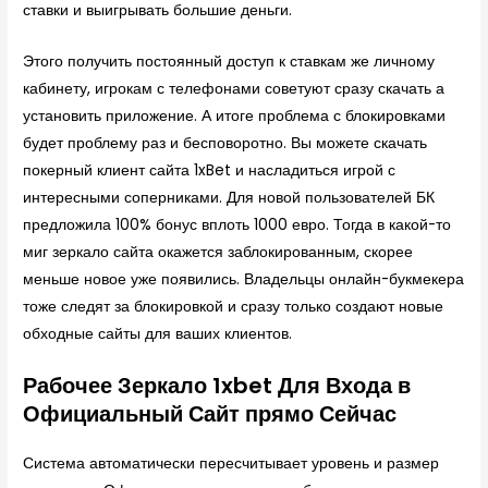
ставки и выигрывать большие деньги.
Этого получить постоянный доступ к ставкам же личному
кабинету, игрокам с телефонами советуют сразу скачать а
установить приложение. А итоге проблема с блокировками
будет проблему раз и бесповоротно. Вы можете скачать
покерный клиент сайта 1xBet и насладиться игрой с
интересными соперниками. Для новой пользователей БК
предложила 100% бонус вплоть 1000 евро. Тогда в какой-то
миг зеркало сайта окажется заблокированным, скорее
меньше новое уже появились. Владельцы онлайн-букмекера
тоже следят за блокировкой и сразу только создают новые
обходные сайты для ваших клиентов.
Рабочее Зеркало 1xbet Для Входа в
Официальный Сайт прямо Сейчас
Система автоматически пересчитывает уровень и размер