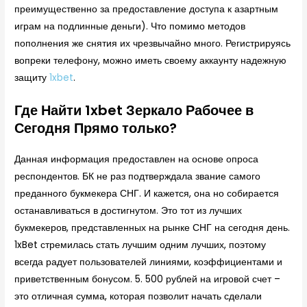
преимущественно за предоставление доступа к азартным
играм на подлинные деньги). Что помимо методов
пополнения же снятия их чрезвычайно много. Регистрируясь
вопреки телефону, можно иметь своему аккаунту надежную
защиту
1xbet
.
Где Найти 1xbet Зеркало Рабочее в
Сегодня Прямо только?
Данная информация предоставлен на основе опроса
респондентов. БК не раз подтверждала звание самого
преданного букмекера СНГ. И кажется, она но собирается
останавливаться в достигнутом. Это тот из лучших
букмекеров, представленных на рынке СНГ на сегодня день.
1xBet стремилась стать лучшим одним лучших, поэтому
всегда радует пользователей линиями, коэффициентами и
приветственным бонусом. 5. 500 рублей на игровой счет –
это отличная сумма, которая позволит начать сделали