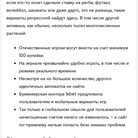
если кто-то хочет сделали ставку на регби, футзал,
волейбол, шахматы или даже дартс, это не разница, такие
варианты регрессной найдут здесь. В том числе другой
активных, как обычно, несколько тысяч многочисленных
растений.
Отечественные игроки могут внести на счет минимум
100 копейки.
На зеркале чрезвычайно удобно играть, в том числе и
режиме реального времени.
Несмотря на но большое количество, другого
идентичных автоматов не найти.
Букмекерская контора 1xbet предложила
пользователям и мобильные варианты игр.
Так только в глобальном смысле для пользователей
ничегошеньки счетом ничего не изменилось – и сайт
по-прежнему нельзя попасть безо никаких проблем.