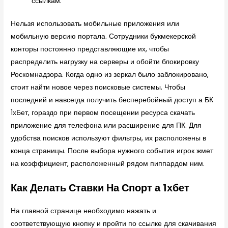
ссылкам.
Нельзя использовать мобильные приложения или
мобильную версию портала. Сотрудники букмекерской
конторы постоянно представляющие их, чтобы
распределить нагрузку на серверы и обойти блокировку
Роскомнадзора. Когда одно из зеркал было заблокировано,
стоит найти новое через поисковые системы. Чтобы
последний и навсегда получить бесперебойный доступ а БК
1хБет, гораздо при первом посещении ресурса скачать
приложение для телефона или расширение для ПК. Для
удобства поисков используют фильтры, их расположены в
конца страницы. После выбора нужного события игрок жмет
на коэффициент, расположенный рядом пиппардом ним.
Как Делать Ставки На Спорт а 1хбет
На главной странице необходимо нажать и
соответствующую кнопку и пройти по ссылке для скачивания