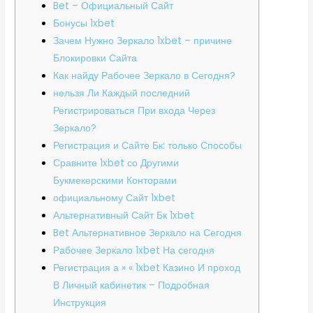
Bet – Официальный Сайт
Бонусы 1xbet
Зачем Нужно Зеркало 1xbet – причине
Блокировки Сайта
Как найду Рабочее Зеркало в Сегодня?
нельзя Ли Каждый последний
Регистрироваться При входа Через
Зеркало?
Регистрация и Сайте Бк: только Способы
Сравните 1xbet со Другими
Букмекерскими Конторами
официальному Сайт 1xbet
Альтернативный Сайт Бк 1xbet
Bet Альтернативное Зеркало на Сегодня
Рабочее Зеркало 1xbet На сегодня
Регистрация а » « 1xbet Казино И проход
В Личный кабинетик – Подробная
Инструкция