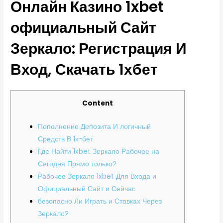
Онлайн Казино 1xbet
официальный Сайт
Зеркало: Регистрация И
Вход, Скачать 1хбет
Content
Пополнение Депозита И логичный
Средств В 1х-бет
Где Найти 1xbet Зеркало Рабочее на
Сегодня Прямо только?
Рабочее Зеркало 1xbet Для Входа и
Официальный Сайт и Сейчас
безопасно Ли Играть и Ставках Через
Зеркало?