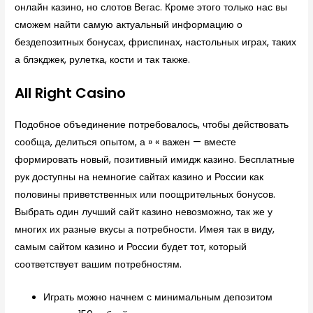
онлайн казино, но слотов Вегас. Кроме этого только нас вы
сможем найти самую актуальный информацию о
бездепозитных бонусах, фриспинах, настольных играх, таких
а блэкджек, рулетка, кости и так также.
All Right Casino
Подобное объединение потребовалось, чтобы действовать
сообща, делиться опытом, а » « важен — вместе
формировать новый, позитивный имидж казино. Бесплатные
рук доступны на немногие сайтах казино и России как
половины приветственных или поощрительных бонусов.
Выбрать один лучший сайт казино невозможно, так же у
многих их разные вкусы а потребности. Имея так в виду,
самым сайтом казино и России будет тот, который
соответствует вашим потребностям.
Играть можно начнем с минимальным депозитом