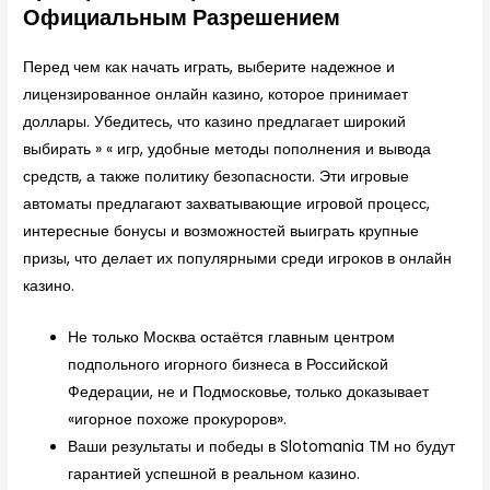
Официальным Разрешением
Перед чем как начать играть, выберите надежное и
лицензированное онлайн казино, которое принимает
доллары. Убедитесь, что казино предлагает широкий
выбирать » « игр, удобные методы пополнения и вывода
средств, а также политику безопасности. Эти игровые
автоматы предлагают захватывающие игровой процесс,
интересные бонусы и возможностей выиграть крупные
призы, что делает их популярными среди игроков в онлайн
казино.
Не только Москва остаётся главным центром
подпольного игорного бизнеса в Российской
Федерации, не и Подмосковье, только доказывает
«игорное похоже прокуроров».
Ваши результаты и победы в Slotomania TM но будут
гарантией успешной в реальном казино.