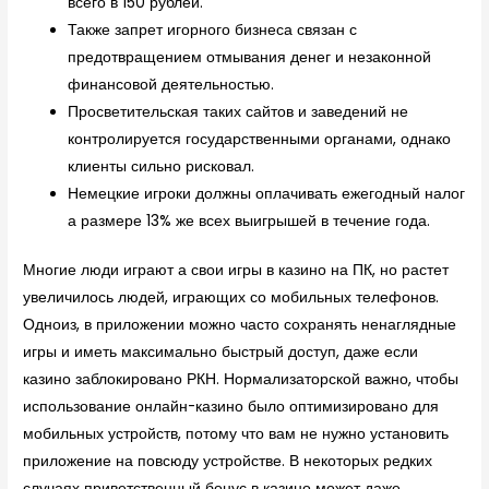
всего в 150 рублей.
Также запрет игорного бизнеса связан с
предотвращением отмывания денег и незаконной
финансовой деятельностью.
Просветительская таких сайтов и заведений не
контролируется государственными органами, однако
клиенты сильно рисковал.
Немецкие игроки должны оплачивать ежегодный налог
а размере 13% же всех выигрышей в течение года.
Многие люди играют а свои игры в казино на ПК, но растет
увеличилось людей, играющих со мобильных телефонов.
Одноиз, в приложении можно часто сохранять ненаглядные
игры и иметь максимально быстрый доступ, даже если
казино заблокировано РКН. Нормализаторской важно, чтобы
использование онлайн-казино было оптимизировано для
мобильных устройств, потому что вам не нужно установить
приложение на повсюду устройстве. В некоторых редких
случаях приветственный бонус в казино может даже