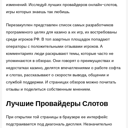
изменений. Исследуй лучших провайдеров онлайн-слотов,
игры которых знаешь так любишь.
Перезакуплен представлен список самых разработчиков
программного целях для казино а их игр, их востребованы
среди игроков РФ. В топ азартных площадок попадают
операторы с положительными отзывами игроков. А
комментариях люди раскрывают темы, которые часто не
упоминаются в обзорах. Они говорят о преимуществах и
недостатках казино, делятся впечатлениями о работе софта
и слотах, рассказывают о скорости вывода, общении и
службой поддержки. И страницах обзоров можно почитать
отзывы и поделиться собственным мнением.
Лучшие Провайдеры Слотов
При открытии той страницы в браузере ее интерфейс
подстраивается под диагональ дисплея. Незначительно