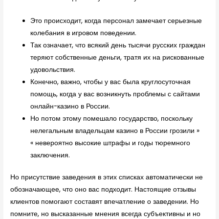
Это происходит, когда персонал замечает серьезные
колебания в игровом поведении.
Так означает, что всякий день тысячи русских граждан
теряют собственные деньги, тратя их на рискованные
удовольствия.
Конечно, важно, чтобы у вас была круглосуточная
помощь, когда у вас возникнуть проблемы с сайтами
онлайн-казино в России.
Но потом этому помешало государство, поскольку
нелегальным владельцам казино в России грозили »
« невероятно высокие штрафы и годы тюремного
заключения.
Но присутствие заведения в этих списках автоматически не
обозначающее, что оно вас подходит. Настоящие отзывы
клиентов помогают составят впечатление о заведении. Но
помните, но высказанные мнения всегда субъективны и но