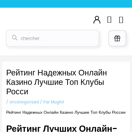
Aller
Navigation
au
des
Cart
M
contenu
articles
Voi
Recherche
de
produits
Рейтинг Надежных Онлайн
Казино Лучшие Топ Клубы
Росси
/
Uncategorized
/ Par
Mughit
Рейтинг Надежных Онлайн Казино Лучшие Топ Клубы России
Рейтинг Лучших Онлайн-