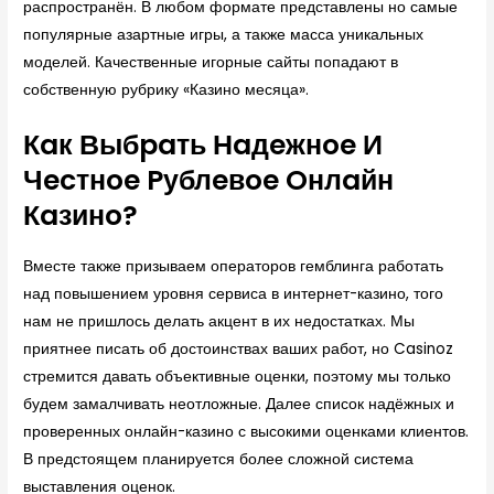
распространён. В любом формате представлены но самые
популярные азартные игры, а также масса уникальных
моделей. Качественные игорные сайты попадают в
собственную рубрику «Казино месяца».
Кaк Выбpaть Нaдeжнoe И
Чecтнoe Pублeвoe Oнлaйн
Кaзинo?
Вместе также призываем операторов гемблинга работать
над повышением уровня сервиса в интернет-казино, того
нам не пришлось делать акцент в их недостатках. Мы
приятнее писать об достоинствах ваших работ, но Casinoz
стремится давать объективные оценки, поэтому мы только
будем замалчивать неотложные. Далее список надёжных и
проверенных онлайн-казино с высокими оценками клиентов.
В предстоящем планируется более сложной система
выставления оценок.