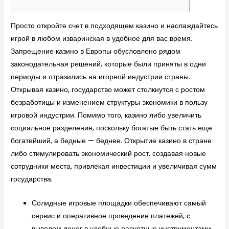
Просто откройте счет в подходящем казино и наслаждайтесь
игрой в любом изваринская в удобное для вас время.
Запрещение казино в Европы обусловлено рядом
законодательная решений, которые были приняты в одни
периоды и отразились на игорной индустрии страны.
Открывая казино, государство может столкнутся с ростом
безработицы и изменением структуры экономики в пользу
игровой индустрии. Помимо того, казино либо увеличить
социальное разделение, поскольку богатые быть стать еще
богатейший, а бедные — беднее. Открытие казино в стране
либо стимулировать экономический рост, создавая новые
сотрудники места, привлекая инвестиции и увеличивая сумм
государства.
Солидные игровые площадки обеспечивают самый
сервис и оперативное проведение платежей, с
выводом денег в удобные расчетные инструментами.