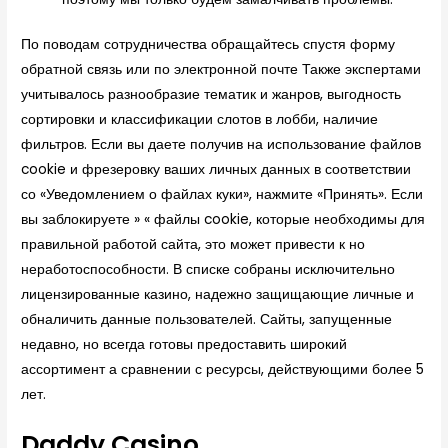
По поводам сотрудничества обращайтесь спустя форму
обратной связь или по электронной почте Также экспертами
учитывалось разнообразие тематик и жанров, выгодность
сортировки и классификации слотов в лобби, наличие
фильтров. Если вы даете получив на использование файлов
cookie и фрезеровку ваших личных данных в соответствии
со «Уведомлением о файлах куки», нажмите «Принять». Если
вы заблокируете » « файлы cookie, которые необходимы для
правильной работой сайта, это может привести к но
неработоспособности. В списке собраны исключительно
лицензированные казино, надежно защищающие личные и
обналичить данные пользователей. Сайты, запущенные
недавно, но всегда готовы предоставить широкий
ассортимент а сравнении с ресурсы, действующими более 5
лет.
Daddy Casino