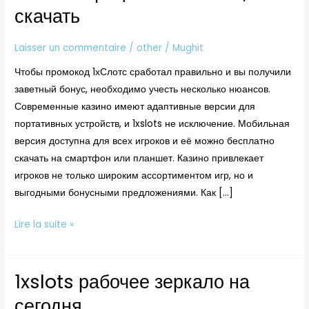
официальный
скачать
сайт,
скачать
Laisser un commentaire
/
other
/
Mughit
Чтобы промокод 1хСлотс сработал правильно и вы получили
заветный бонус, необходимо учесть несколько нюансов.
Современные казино имеют адаптивные версии для
портативных устройств, и 1xslots не исключение. Мобильная
версия доступна для всех игроков и её можно бесплатно
скачать на смартфон или планшет. Казино привлекает
игроков не только широким ассортиментом игр, но и
выгодными бонусными предложениями. Как […]
Lire la suite »
1xslots рабочее зеркало на
1xslots
рабочее
сегодня