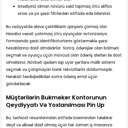
İstədiyiniz idman növünü cəld tapmaq ötrü əlifba
sırası və ya şəxsi filtrlərdən istifadə edə bilərsiniz.
Bu vəziyyətdə əlavə çətinliklərin qarşısını çixmaq olar.
Hesaba vəsait yatırmaq ötrü oyunçular avtorizasiya
formasında şəxsi identifikatorlarını göstərməklə şəxsi
hesablarına daxil olmalıdırlar. Sonra, ödənişlər olan bölməni
seçməli və oyunçu üçün mövcud olan ödəniş alətləri ilə dost
olmalısınız. Növbəti qədəm lap uyar şərtlərə malik sistemi
seçmək və çatışmayan bank rekvizitlərini doldurmaqdır.
Hərəkəti təsdiqlədikdən sonra ödəniş emal üçün
göndəriləcək.
Müştərilərin Bukmeker Kontorunun
Qeydiyyatı Və Yoxlanılması Pin Up
Bu, təchizat resurslarından istifadə baxımından tələbkar
deyil və əlbəəl daxil olmaq üçün hər zaman iş masanıza