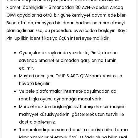
xidməti ödənişlidir – 5 manatdan 30 AZN-ə qədər. Ancaq
QIWI qaydalarına ötrü, bir günə kəmiyyət davam edə bilər.
Buna ötrü də, müəyyən bir idman hadisəsinə mərc etməyi
planlaşdırırsınızsa, bu proseduru əvvəlcədən başlayın. Sayt
Pin-Up ilkin identifikasiya üçün interfeysə malikdir.
Oyunçular öz rəylərində yazırlar ki, Pin Up kazino
saytında əmanətlər olmadan qarşılanma təmin
edilmir.
Müştəri ödənişləri TsUPIS ASC QIWI-bank vasitəsilə
həyata keçirilir.
Və belə platformalar internetə qoşulmadan da
rahatlıqla oyunu oynamağa macal verir.
Mərc etməzdən başlanğıc siz həmişə hər bir maşının
mahiyyət xüsusiyyətlərini göstərərək uzun təsviri ilə
dost ola bilərsiniz.
Tamamlandıqdan sonra bonus xalları istənilən forma
idman mərclərini etmək ötrü istifadə oluna bilən real