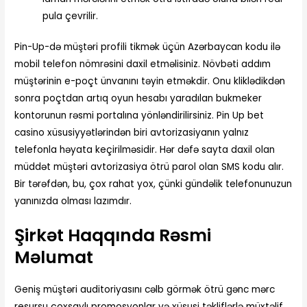
pula çevrilir.
Pin-Up-də müştəri profili tikmək üçün Azərbaycan kodu ilə
mobil telefon nömrəsini daxil etməlisiniz. Növbəti addım
müştərinin e-poçt ünvanını təyin etməkdir. Onu kliklədikdən
sonra poçtdan artıq oyun hesabı yaradılan bukmeker
kontorunun rəsmi portalına yönləndirilirsiniz. Pin Up bet
casino xüsusiyyətlərindən biri avtorizasiyanın yalnız
telefonla həyata keçirilməsidir. Hər dəfə sayta daxil olan
müddət müştəri avtorizasiya ötrü parol olan SMS kodu alır.
Bir tərəfdən, bu, çox rahat yox, çünki gündəlik telefonunuzun
yanınızda olması lazımdır.
Şirkət Haqqında Rəsmi
Məlumat
Geniş müştəri auditoriyasını cəlb görmək ötrü gənc mərc
resursu çoxsaylı promosyonlar və xüsusi təkliflərlə müxtəlif