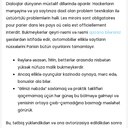
Dialoqlar dünyanın müxtəlif dillərində aparılır. Hackerların
mənşəyinə və ya saytınıza daxil olan problem texnikaları ilə
üstüörtülü problemlərin həlli. Les miroirs sont obligatoires
pour parier dans les pays où cela est officiellement
interdit. Bukmeykerlər qeyri-rəsmi və rəsmi
qazana bilərsiniz
şəxslərdən istifadə edir, avtomobillər elliklə saytların
nüsxələrini Parisin bütün oyunlarını tamamlayır.
Rəylərə əsasən, 1Win, betterlər arasında nisbətən
yüksək nüfuza malik bukmeykerdir.
Ancaq elliklə oyunçular kazinoda oynaya, mərc edə,
bonuslar ala bilər.
“Əlinizi nəbzdə” saxlamaq və praktik təklifləri
qaçırmamaq üçün hər günəş bu bölməyə gəlməyi və
yenisinin ortaya çıxıb-çıxmadığına baxmağı məsləhət
görürük.
Bu, tətbiq yükləndikdən və ona avtorizasiya edildikdən sonra