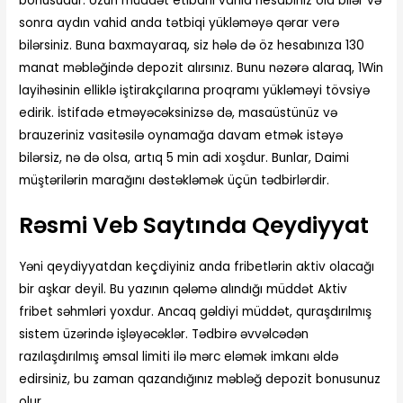
bonusudur. Uzun müddət etibarlı vahid hesabınız ola bilər və
sonra aydın vahid anda tətbiqi yükləməyə qərar verə
bilərsiniz. Buna baxmayaraq, siz hələ də öz hesabınıza 130
manat məbləğində depozit alırsınız. Bunu nəzərə alaraq, 1Win
layihəsinin elliklə iştirakçılarına proqramı yükləməyi tövsiyə
edirik. İstifadə etməyəcəksinizsə də, masaüstünüz və
brauzeriniz vasitəsilə oynamağa davam etmək istəyə
bilərsiz, nə də olsa, artıq 5 min adi xoşdur. Bunlar, Daimi
müştərilərin marağını dəstəkləmək üçün tədbirlərdir.
Rəsmi Veb Saytında Qeydiyyat
Yəni qeydiyyatdan keçdiyiniz anda fribetlərin aktiv olacağı
bir aşkar deyil. Bu yazının qələmə alındığı müddət Aktiv
fribet səhmləri yoxdur. Ancaq gəldiyi müddət, quraşdırılmış
sistem üzərində işləyəcəklər. Tədbirə əvvəlcədən
razılaşdırılmış əmsal limiti ilə mərc eləmək imkanı əldə
edirsiniz, bu zaman qazandığınız məbləğ depozit bonusunuz
olur.