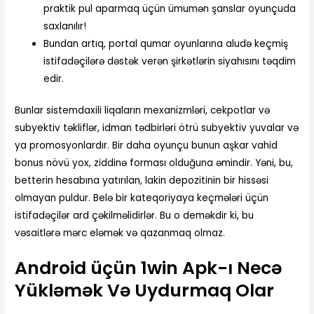
praktik pul aparmaq üçün ümumən şanslar oyunçuda
saxlanılır!
Bundan artıq, portal qumar oyunlarına aludə keçmiş
istifadəçilərə dəstək verən şirkətlərin siyahısını təqdim
edir.
Bunlar sistemdaxili liqaların mexanizmləri, cekpotlar və
subyektiv təkliflər, idman tədbirləri ötrü subyektiv yuvalar və
ya promosyonlardır. Bir daha oyunçu bunun aşkar vahid
bonus növü yox, ziddinə forması olduğuna əmindir. Yəni, bu,
betterin hesabına yatırılan, lakin depozitinin bir hissəsi
olmayan puldur. Belə bir kateqoriyaya keçmələri üçün
istifadəçilər ard çəkilməlidirlər. Bu o deməkdir ki, bu
vəsaitlərə mərc eləmək və qazanmaq olmaz.
Android üçün 1win Apk-ı Necə
Yükləmək Və Uydurmaq Olar