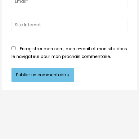
Site
Internet
Enregistrer mon nom, mon e-mail et mon site dans
le navigateur pour mon prochain commentaire.