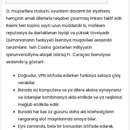
O, müştərilərə stolüstü oyunların davamlı bir siyahısını,
həmçinin əməli dilerlərlə rəqabət çixarmaq imkanı təklif edir.
Rəsmi 1win kazino saytı uzun müddətdir ki, möhkəm
reputasiya ilə dəstəklənən layiqli və yüksək tövsiyədir.
Qumarxananın fəaliyyəti lisenziya müqaviləsi əsasında
tənzimlənir. 1win Casino göstərilən milliyyətin
qanunvericiliyinə əlaqəli olaraq Fr. Curaçao lisenziyası
əsasında iş göstərir.
Doğrudur, VPN istifadə edərkən funksiya xətaya çixiş
verəbilər.
Burada siz kompüterə və ya dilerə əksinə oynayırsınız
və ödənişlər kombinasiya əldə etdikdə və ya rəqibinizi
məğlub etdikdə edilir.
Burada hər kəs öz gücünü daha əla istehsalçıların
rəngarəng slot maşınlarında sınaya bilər.
Eyni zamanda, belə bir bonusdan istifadə edərək,