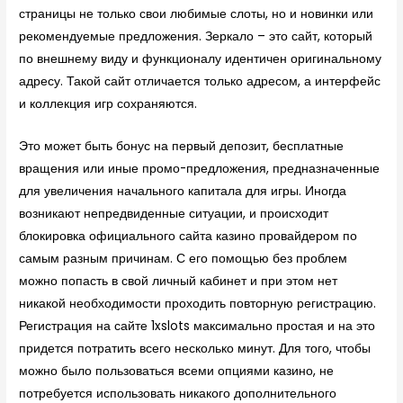
страницы не только свои любимые слоты, но и новинки или
рекомендуемые предложения. Зеркало – это сайт, который
по внешнему виду и функционалу идентичен оригинальному
адресу. Такой сайт отличается только адресом, а интерфейс
и коллекция игр сохраняются.
Это может быть бонус на первый депозит, бесплатные
вращения или иные промо-предложения, предназначенные
для увеличения начального капитала для игры. Иногда
возникают непредвиденные ситуации, и происходит
блокировка официального сайта казино провайдером по
самым разным причинам. С его помощью без проблем
можно попасть в свой личный кабинет и при этом нет
никакой необходимости проходить повторную регистрацию.
Регистрация на сайте 1xslots максимально простая и на это
придется потратить всего несколько минут. Для того, чтобы
можно было пользоваться всеми опциями казино, не
потребуется использовать никакого дополнительного