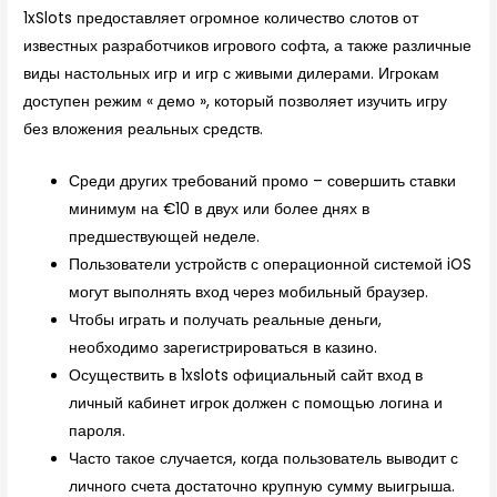
1xSlots предоставляет огромное количество слотов от
известных разработчиков игрового софта, а также различные
виды настольных игр и игр с живыми дилерами. Игрокам
доступен режим « демо », который позволяет изучить игру
без вложения реальных средств.
Среди других требований промо – совершить ставки
минимум на €10 в двух или более днях в
предшествующей неделе.
Пользователи устройств с операционной системой iOS
могут выполнять вход через мобильный браузер.
Чтобы играть и получать реальные деньги,
необходимо зарегистрироваться в казино.
Осуществить в 1xslots официальный сайт вход в
личный кабинет игрок должен с помощью логина и
пароля.
Часто такое случается, когда пользователь выводит с
личного счета достаточно крупную сумму выигрыша.