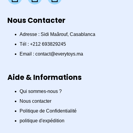
a
n
h
Nous Contacter
c
s
a
e
t
t
Adresse : Sidi Maârouf, Casablanca
Tél : +212 693829245
b
a
s
Email : contact@everytoys.ma
o
g
a
Aide & Informations
o
r
p
Qui sommes-nous ?
k
a
p
Nous contacter
m
Politique de Confidentialité
politique d'expédition