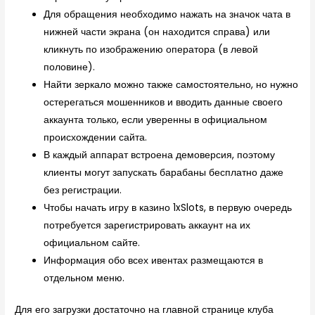
Для обращения необходимо нажать на значок чата в
нижней части экрана (он находится справа) или
кликнуть по изображению оператора (в левой
половине).
Найти зеркало можно также самостоятельно, но нужно
остерегаться мошенников и вводить данные своего
аккаунта только, если уверенны в официальном
происхождении сайта.
В каждый аппарат встроена демоверсия, поэтому
клиенты могут запускать барабаны бесплатно даже
без регистрации.
Чтобы начать игру в казино 1xSlots, в первую очередь
потребуется зарегистрировать аккаунт на их
официальном сайте.
Информация обо всех ивентах размещаются в
отдельном меню.
Для его загрузки достаточно на главной странице клуба