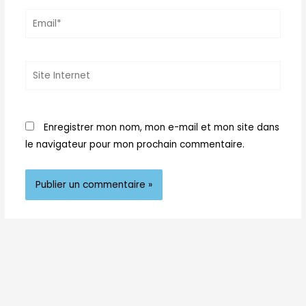
Email*
Site
Internet
Enregistrer mon nom, mon e-mail et mon site dans
le navigateur pour mon prochain commentaire.