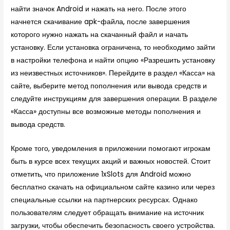
найти значок Android и нажать на него. После этого
начнется скачивание apk-файла, после завершения
которого нужно нажать на скачанный файл и начать
установку. Если установка ограничена, то необходимо зайти
в настройки телефона и найти опцию «Разрешить установку
из неизвестных источников». Перейдите в раздел «Касса» на
сайте, выберите метод пополнения или вывода средств и
следуйте инструкциям для завершения операции. В разделе
«Касса» доступны все возможные методы пополнения и
вывода средств.
Кроме того, уведомления в приложении помогают игрокам
быть в курсе всех текущих акций и важных новостей. Стоит
отметить, что приложение 1xSlots для Android можно
бесплатно скачать на официальном сайте казино или через
специальные ссылки на партнерских ресурсах. Однако
пользователям следует обращать внимание на источник
загрузки, чтобы обеспечить безопасность своего устройства.