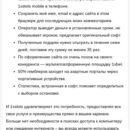
1xslots mobile в телефоне.
Сохранить моё имя, email и адрес сайта в этом
браузере для последующих моих комментариев.
Оператор выводит деньги в установленные сроки, не
обманывает игроков, предлагает оригинальный софт.
Полученные подарки нужно отыграть в течение семи
дней, поставив эту сумму не менее 35 раз.
По оформлению сайта он очень похож на своего
конкурента ― мультиплатформенную площадку 1xbet.
50% гемблеров заходят на азартные порталы через
портативные устройства.
Статистика, встроенная в софт, поможет определиться
с выбором остановки.
И 1xslots удовлетворяет это потребность, предоставляя все
свои услуги и преимущества прямо в вашем кармане.
Больше нет необходимости в поисках доступа к компьютеру
или ожидании интернета – вы всегда можете использовать