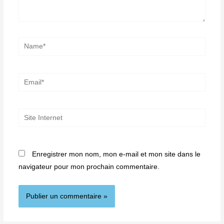
Name*
Email*
Site
Internet
Enregistrer mon nom, mon e-mail et mon site dans le
navigateur pour mon prochain commentaire.