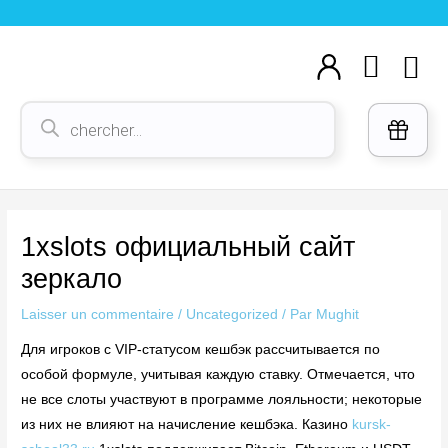
Aller
Navigation
au
des
Cart
contenu
articles
Me
Voi
Recherche
de
produits
1xslots официальный сайт
зеркало
Laisser un commentaire
/
Uncategorized
/ Par
Mughit
Для игроков с VIP-статусом кешбэк рассчитывается по
особой формуле, учитывая каждую ставку. Отмечается, что
не все слоты участвуют в программе лояльности; некоторые
из них не влияют на начисление кешбэка. Казино
kursk-