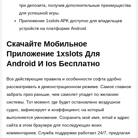
три депозита, получив дополнительные преимущества
для успешной игры.
Приложение 1xslots APK доступно для владельцев
устройств на платформе Android.
Скачайте Мобильное
Приложение 1xslots Для
Android И Ios Бесплатно
Все действующие правила и особенности софта удобно
рассматривать в демонстрационном режиме. Самое главное
забрать приз раньше, чем самолет упадет по желанию
системы. Тот момент, где будет остановлено воздушное
судно, зафиксирует и коэффициент, на который
выполняется умножение. Сохранить моё имя, email и адрес
сайта в этом браузере для последующих моих
комментариев. Служба поддержки работает 24/7, предлагая