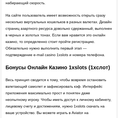
набирающий скорость.
На сайте пользователь имеет возможность открыть сразу
несколько виртуальных кошельков в разных валютах. Дизайн
страниц азартного ресурса довольно сдержанный, выполнен
в черных и золотых тонах. Если вам нравится это онлайн
казино, то определенно стоит пройти регистрацию.
Обязательно нужно выполнить первый этап ―
подтверждение e-mail casino 1xslots и номера телефона.
Бонусы Онлайн Казино 1xslots (1хслот)
Весь принцип сводится к тому, чтобы вовремя остановить
взлетающий самолет и зафиксировать кэф. Интерфейс
приложения максимально прост и понятен даже
неопытному игроку. Чтобы иметь доступ к личному кабинету,
лицевому счету и достижениям, нужно 1xslots скачать на
ваше устройство. Вы можете играть в Aviator на