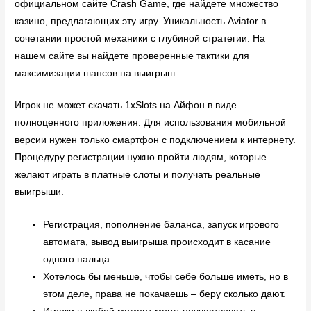
официальном сайте Crash Game, где найдете множество
казино, предлагающих эту игру. Уникальность Aviator в
сочетании простой механики с глубиной стратегии. На
нашем сайте вы найдете проверенные тактики для
максимизации шансов на выигрыш.
Игрок не может скачать 1xSlots на Айфон в виде
полноценного приложения. Для использования мобильной
версии нужен только смартфон с подключением к интернету.
Процедуру регистрации нужно пройти людям, которые
желают играть в платные слоты и получать реальные
выигрыши.
Регистрация, пополнение баланса, запуск игрового
автомата, вывод выигрыша происходит в касание
одного пальца.
Хотелось бы меньше, чтобы себе больше иметь, но в
этом деле, права не покачаешь – беру сколько дают.