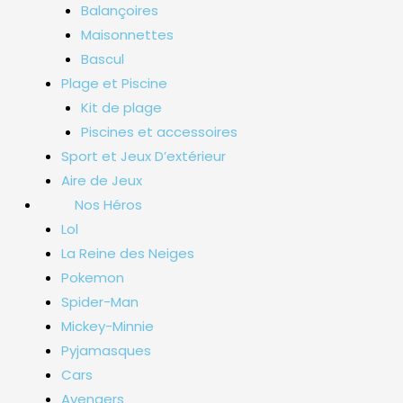
Balançoires
Maisonnettes
Bascul
Plage et Piscine
Kit de plage
Piscines et accessoires
Sport et Jeux D’extérieur
Aire de Jeux
Nos Héros
Lol
La Reine des Neiges
Pokemon
Spider-Man
Mickey-Minnie
Pyjamasques
Cars
Avengers