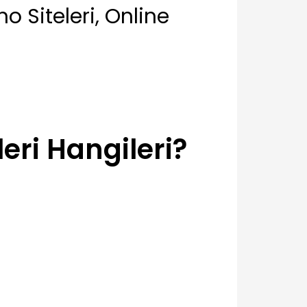
o Siteleri, Online
eri Hangileri?