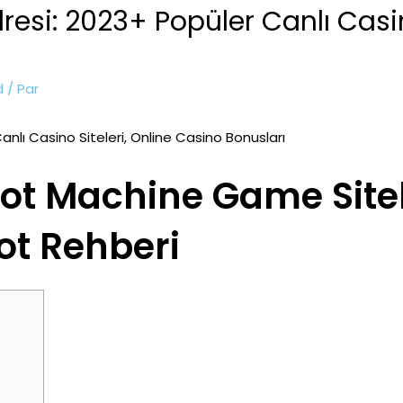
resi: 2023+ Popüler Canlı Casin
d
/ Par
anlı Casino Siteleri, Online Casino Bonusları
Slot Machine Game Sitel
ot Rehberi