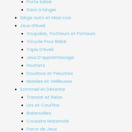
Porte bébé
Sacs à langer
Siège auto et Maxi cosi
Jeux d’éveil
Youpalas, Trotteurs et Porteurs
Tricycle Pour Bébé
Tapis D’éveil
Jeux D’apprentissage
Hochets
Doudous et Peluches
Mobiles et Veilleuses
Sommeil et Détente
Transat et Relax
Lits et Couffins
Balancelles
Coussins Maternité
Parcs de Jeux