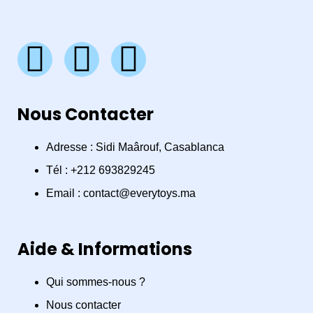
F
I
W
a
n
h
Nous Contacter
c
s
a
e
t
t
Adresse : Sidi Maârouf, Casablanca
Tél : +212 693829245
b
a
s
Email : contact@everytoys.ma
o
g
a
Aide & Informations
o
r
p
Qui sommes-nous ?
k
a
p
Nous contacter