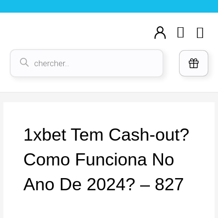
Aller
au
Cart
M
contenu
Voi
Recherche
de
produits
1xbet Tem Cash-out?
Como Funciona No
Ano De 2024? – 827