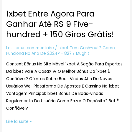
1xbet Entre Agora Para
1xbet
Entre
Ganhar Até R$ 9 Five-
Agora
hundred + 150 Giros Grátis!
Para
Ganhar
Laisser un commentaire
/
1xbet Tem Cash-out? Como
Até
Funciona No Ano De 2024? - 827
/
Mughit
R$
9
Content Bônus No Site Móvel 1xbet A Seção Para Esportes
Five-
Da 1xbet Vale A Cosa? 🔥 O Melhor Bônus Da 1xbet É
hundred
Confiável? Ofertas Sobre Boas Vindas Afin De Novos
+
Usuários Weil Plataforma De Apostas E Cassino Na 1xbet
150
Vantagem Principal: 1xbet Bônus De Boas-vindas
Giros
Regulamento Do Usuário Como Fazer O Depósito? Bet É
Grátis!
Confiável?
Lire la suite »