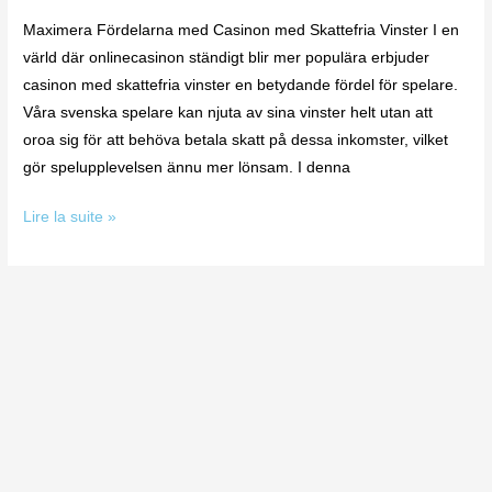
med
Maximera Fördelarna med Casinon med Skattefria Vinster I en
Skattefria
värld där onlinecasinon ständigt blir mer populära erbjuder
Vinster
casinon med skattefria vinster en betydande fördel för spelare.
Våra svenska spelare kan njuta av sina vinster helt utan att
oroa sig för att behöva betala skatt på dessa inkomster, vilket
gör spelupplevelsen ännu mer lönsam. I denna
Lire la suite »