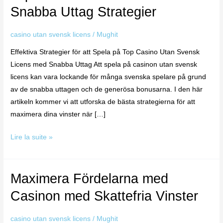
Casino
Snabba Uttag Strategier
Utan
Svensk
casino utan svensk licens
/
Mughit
Licens
Effektiva Strategier för att Spela på Top Casino Utan Svensk
Snabba
Licens med Snabba Uttag Att spela på casinon utan svensk
Uttag
licens kan vara lockande för många svenska spelare på grund
Strategier
av de snabba uttagen och de generösa bonusarna. I den här
artikeln kommer vi att utforska de bästa strategierna för att
maximera dina vinster när […]
Lire la suite »
Maximera Fördelarna med
Maximera
Fördelarna
Casinon med Skattefria Vinster
med
Casinon
casino utan svensk licens
/
Mughit