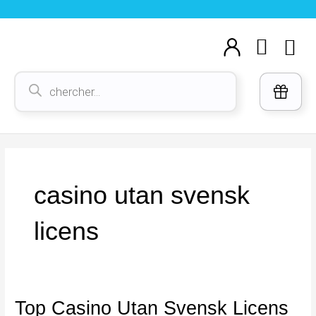
Aller
au
Cart
contenu
Me
Voi
Recherche
de
produits
casino utan svensk
licens
Top Casino Utan Svensk Licens
Top