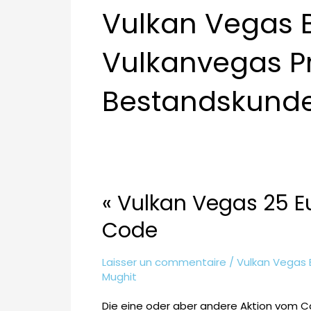
Vulkan Vegas 
Vulkanvegas P
Bestandskunde
« Vulkan Vegas 25 E
« Vulkan
Vegas
Code
25
Euro
Laisser un commentaire
/
Vulkan Vegas 
Bonus
Mughit
Ohne
Die eine oder aber andere Aktion vom Ca