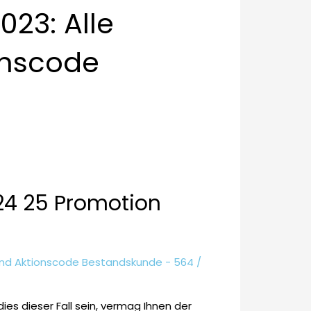
23: Alle
onscode
24 25 Promotion
And Aktionscode Bestandskunde - 564
/
es dieser Fall sein, vermag Ihnen der