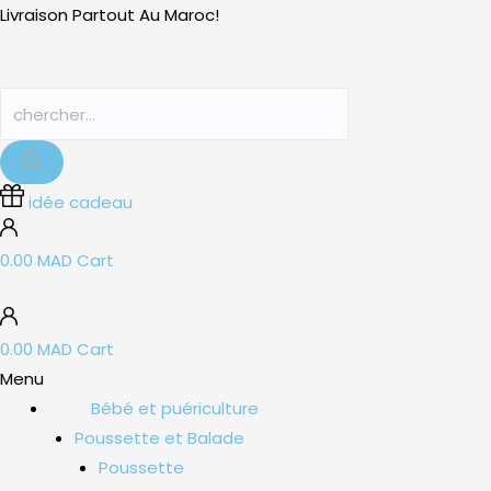
Aller
Recherche
Recherche
Livraison Partout Au Maroc!
au
de
de
contenu
produits
produits
idée cadeau
0.00
MAD
Cart
0.00
MAD
Cart
Menu
Bébé et puériculture
Poussette et Balade
Poussette