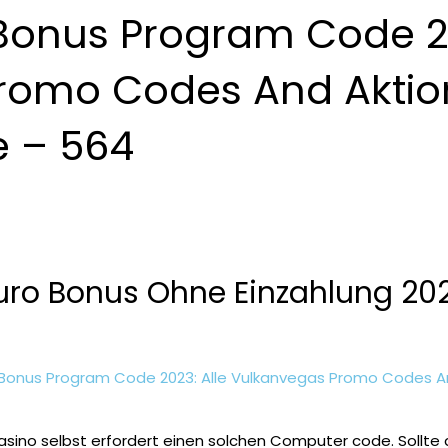
Bonus Program Code 20
romo Codes And Akti
 – 564
uro Bonus Ohne Einzahlung 20
Bonus Program Code 2023: Alle Vulkanvegas Promo Codes 
sino selbst erfordert einen solchen Computer code. Sollte di