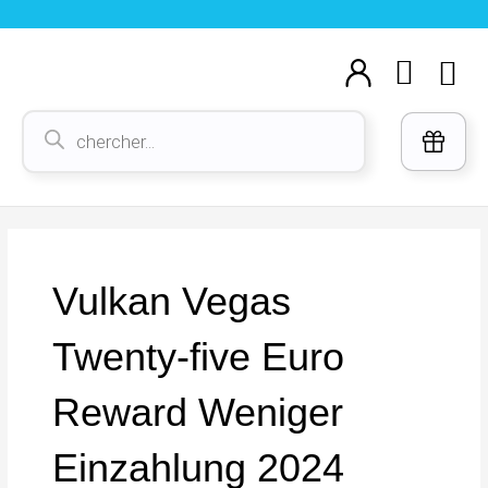
Aller
au
Cart
M
contenu
Voi
Recherche
de
produits
Vulkan Vegas
Twenty-five Euro
Reward Weniger
Einzahlung 2024