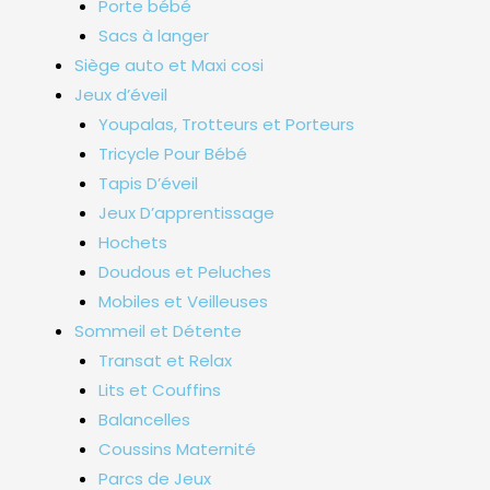
Porte bébé
Sacs à langer
Siège auto et Maxi cosi
Jeux d’éveil
Youpalas, Trotteurs et Porteurs
Tricycle Pour Bébé
Tapis D’éveil
Jeux D’apprentissage
Hochets
Doudous et Peluches
Mobiles et Veilleuses
Sommeil et Détente
Transat et Relax
Lits et Couffins
Balancelles
Coussins Maternité
Parcs de Jeux