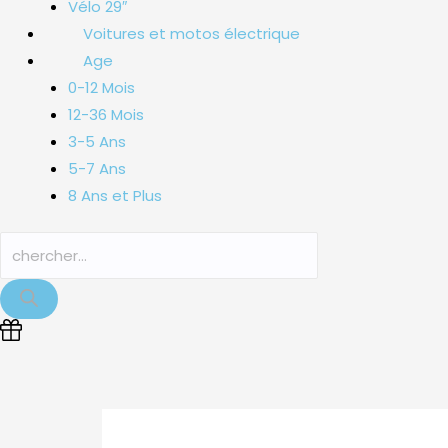
Vélo 29″
Voitures et motos électrique
Age
0-12 Mois
12-36 Mois
3-5 Ans
5-7 Ans
8 Ans et Plus