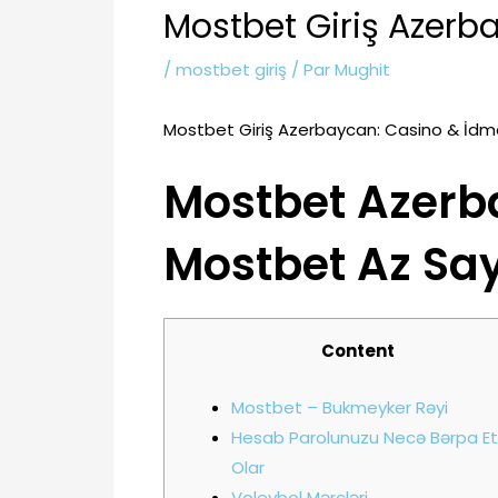
Mostbet Giriş Azerb
/
mostbet giriş
/ Par
Mughit
Mostbet Giriş Azerbaycan: Casino & İdm
Mostbet Azerb
Mostbet Az Say
Content
Mostbet – Bukmeyker Rəyi
Hesab Parolunuzu Necə Bərpa E
Olar
Voleybol Mərcləri