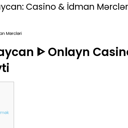
aycan: Casino & İdman Mərclə
an Mərcləri
aycan ᐈ Onlayn Casin
ti
tmək