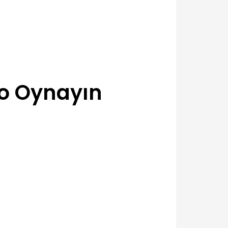
r
o Oynayın