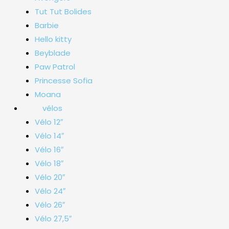
Tut Tut Bolides
Barbie
Hello kitty
Beyblade
Paw Patrol
Princesse Sofia
Moana
vélos
Vélo 12″
Vélo 14″
Vélo 16″
Vélo 18″
Vélo 20″
Vélo 24″
Vélo 26″
Vélo 27,5″