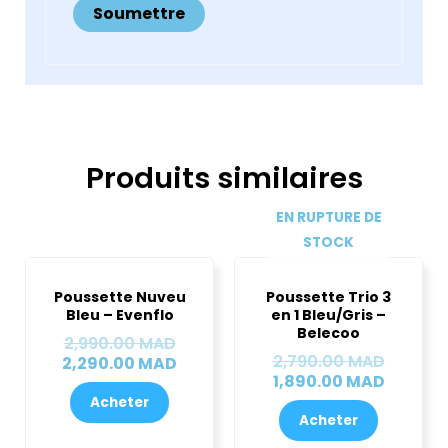
Produits similaires
EN RUPTURE DE
STOCK
Le
Le
Le
Le
prix
prix
prix
prix
Poussette Nuveu
Poussette Trio 3
initial
actuel
initial
actuel
Bleu – Evenflo
en 1 Bleu/Gris –
était :
est :
était :
est :
Belecoo
2,990.00
MAD
2,990.00 MAD.
2,290.00 MAD.
2,790.0
1,890.0
2,790.00
MAD
2,290.00
MAD
1,890.00
MAD
Acheter
Acheter