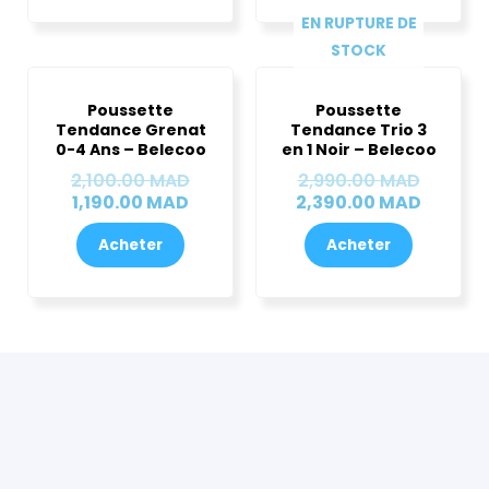
EN RUPTURE DE
STOCK
Le
Le
Le
Le
prix
prix
prix
prix
Poussette
Poussette
actuel
initial
initial
actuel
Tendance Grenat
Tendance Trio 3
est :
était :
était :
est :
0-4 Ans – Belecoo
en 1 Noir – Belecoo
1,190.00 MAD.
2,100.00 MAD.
2,990.
2,390.
2,100.00
MAD
2,990.00
MAD
1,190.00
MAD
2,390.00
MAD
Acheter
Acheter