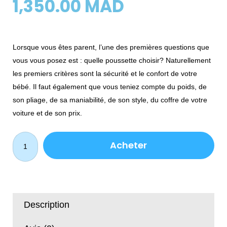
prix
prix
1,350.00
MAD
initial
actuel
Lorsque vous êtes parent, l’une des premières questions que
était :
est :
vous vous posez est : quelle poussette choisir? Naturellement
1,890.00 MAD
1,350.00 MA
les premiers critères sont la sécurité et le confort de votre
bébé. Il faut également que vous teniez compte du poids, de
son pliage, de sa maniabilité, de son style, du coffre de votre
voiture et de son prix.
quantité
Acheter
de
Poussette
De
luxe
Beige/Marron
Description
-
Belecoo