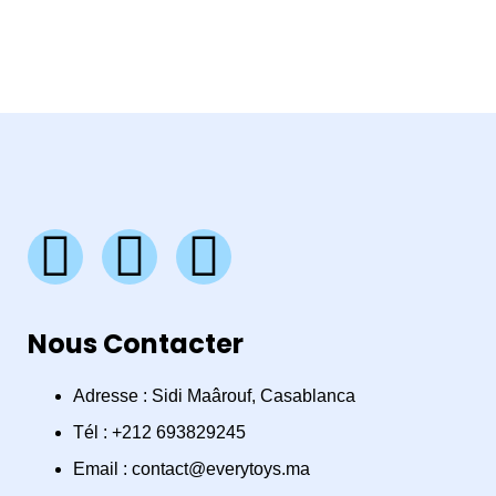
F
I
W
a
n
h
Nous Contacter
c
s
a
e
t
t
Adresse : Sidi Maârouf, Casablanca
Tél : +212 693829245
b
a
s
Email : contact@everytoys.ma