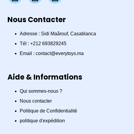
a
n
h
Nous Contacter
c
s
a
e
t
t
Adresse : Sidi Maârouf, Casablanca
Tél : +212 693829245
b
a
s
Email : contact@everytoys.ma
o
g
a
Aide & Informations
o
r
p
Qui sommes-nous ?
k
a
p
Nous contacter
m
Politique de Confidentialité
politique d'expédition