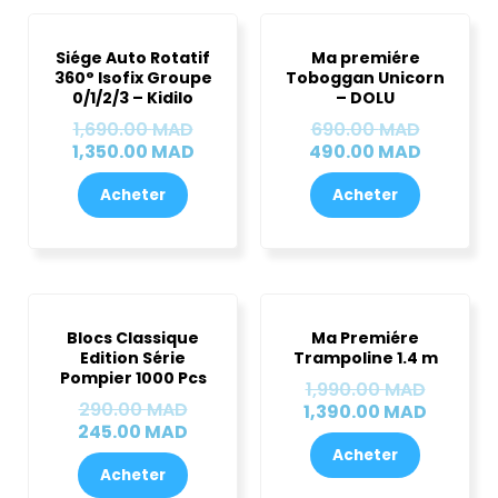
Le
Le
Le
Le
Ce
prix
prix
prix
prix
produit
Siége Auto Rotatif
Ma premiére
initial
actuel
initial
actuel
360° Isofix Groupe
Toboggan Unicorn
a
était :
est :
était :
est :
0/1/2/3 – Kidilo
– DOLU
plusieurs
1,690.00 MAD.
1,350.00 MAD.
690.00 
490.00 
1,690.00
MAD
690.00
MAD
variations.
1,350.00
MAD
490.00
MAD
Les
options
Acheter
Acheter
peuvent
être
choisies
Le
Le
Le
Le
sur
prix
prix
prix
prix
la
Blocs Classique
Ma Premiére
initial
actuel
initial
actuel
Edition Série
Trampoline 1.4 m
page
était :
est :
était :
est :
Pompier 1000 Pcs
1,990.00
MAD
du
290.00 MAD.
245.00 MAD.
1,990.0
1,390.0
290.00
MAD
1,390.00
MAD
produit
245.00
MAD
Acheter
Acheter