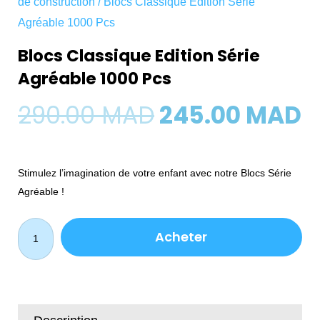
de construction
/ Blocs Classique Edition Série
Agréable 1000 Pcs
Blocs Classique Edition Série
Agréable 1000 Pcs
Le
L
290.00
MAD
245.00
MAD
prix
p
Stimulez l’imagination de votre enfant avec notre Blocs Série
initial
a
Agréable !
était :
e
quantité
Acheter
de
290.00 MAD.
2
Blocs
Classique
Edition
Série