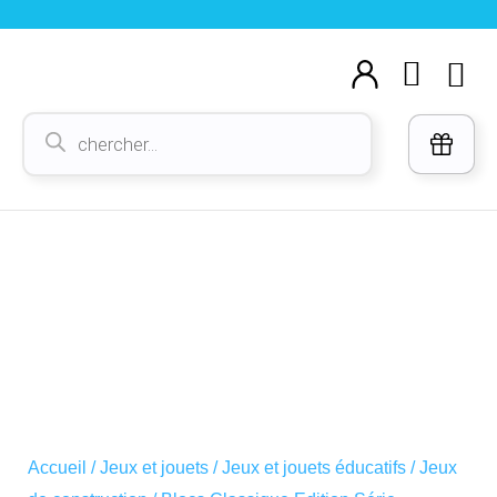
Aller
au
Cart
M
contenu
Voi
Recherche
de
produits
Accueil
/
Jeux et jouets
/
Jeux et jouets éducatifs
/
Jeux