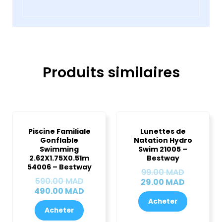
Produits similaires
Le
Le
Le
Le
Ce
prix
prix
prix
prix
produit
Piscine Familiale
Lunettes de
initial
actuel
initial
actuel
Gonflable
Natation Hydro
a
était :
est :
était :
est :
Swimming
Swim 21005 –
590.00 MAD.
490.00 MAD.
99.00 MA
29.00 MA
plusieurs
2.62X1.75X0.51m
Bestway
54006 – Bestway
variations.
99.00
MAD
Les
590.00
MAD
29.00
MAD
490.00
MAD
options
Acheter
peuvent
Acheter
être