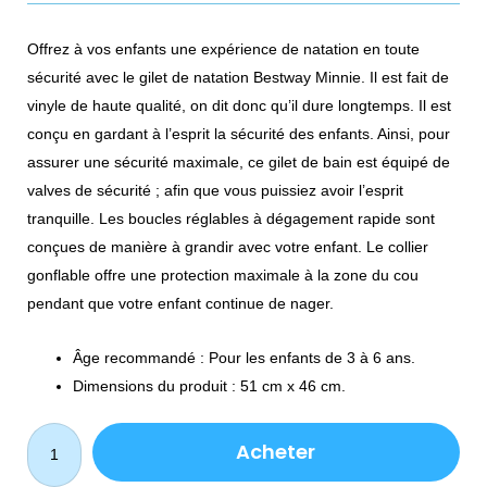
prix
pri
Offrez à vos enfants une expérience de natation en toute
initial
act
sécurité avec le gilet de natation Bestway Minnie. Il est fait de
était :
est 
vinyle de haute qualité, on dit donc qu’il dure longtemps. Il est
conçu en gardant à l’esprit la sécurité des enfants. Ainsi, pour
145.00 MAD.
75.
assurer une sécurité maximale, ce gilet de bain est équipé de
valves de sécurité ; afin que vous puissiez avoir l’esprit
tranquille. Les boucles réglables à dégagement rapide sont
conçues de manière à grandir avec votre enfant. Le collier
gonflable offre une protection maximale à la zone du cou
pendant que votre enfant continue de nager.
Âge recommandé : Pour les enfants de 3 à 6 ans.
Dimensions du produit : 51 cm x 46 cm.
quantité
Acheter
de