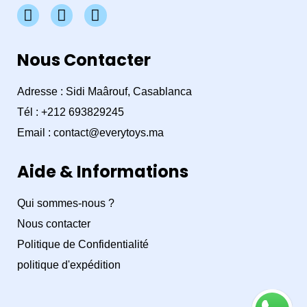
F
I
W
a
n
h
c
s
a
e
t
t
Nous Contacter
b
a
s
o
g
a
Adresse : Sidi Maârouf, Casablanca
o
r
p
Tél : +212 693829245
k
a
p
m
Email : contact@everytoys.ma
Aide & Informations
Qui sommes-nous ?
Nous contacter
Politique de Confidentialité
politique d'expédition