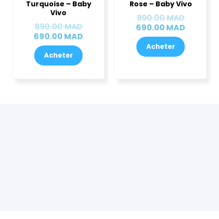
Turquoise – Baby
Rose – Baby Vivo
était :
est :
était :
est :
Vivo
890.00
MAD
890.00 MAD.
690.00 MAD.
890.00 
690.00 
890.00
MAD
690.00
MAD
690.00
MAD
Acheter
Acheter