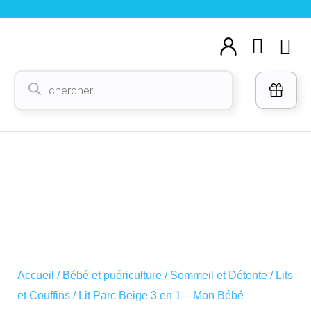
Aller
au
Cart
M
contenu
Voi
Recherche
de
produits
Accueil
/
Bébé et puériculture
/
Sommeil et Détente
/
Lits
et Couffins
/ Lit Parc Beige 3 en 1 – Mon Bébé