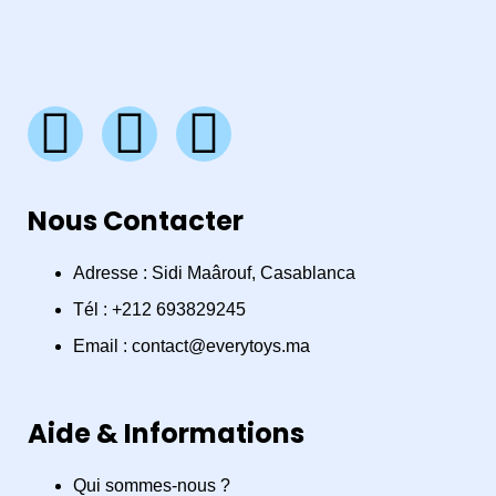
F
I
W
a
n
h
Nous Contacter
c
s
a
e
t
t
Adresse : Sidi Maârouf, Casablanca
Tél : +212 693829245
b
a
s
Email : contact@everytoys.ma
o
g
a
Aide & Informations
o
r
p
Qui sommes-nous ?