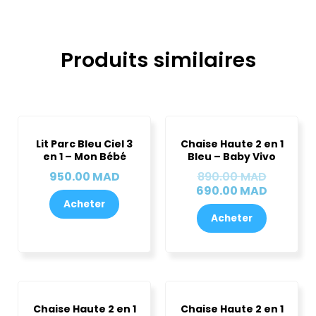
Produits similaires
Le
Le
prix
prix
Lit Parc Bleu Ciel 3
Chaise Haute 2 en 1
initial
actuel
en 1 – Mon Bébé
Bleu – Baby Vivo
était :
est :
950.00
MAD
890.00
MAD
890.00 
690.00 
690.00
MAD
Acheter
Acheter
Le
Le
Le
Le
prix
prix
prix
prix
Chaise Haute 2 en 1
Chaise Haute 2 en 1
initial
actuel
initial
actuel