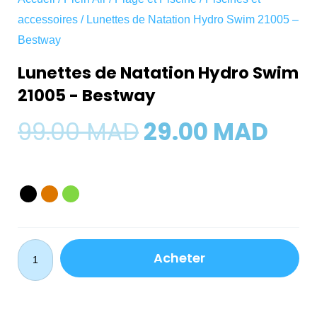
accessoires
/ Lunettes de Natation Hydro Swim 21005 –
Bestway
Lunettes de Natation Hydro Swim
21005 - Bestway
Le
Le
99.00
MAD
29.00
MAD
prix
prix
quantité
initial
act
de
Lunettes
était :
est :
de
Acheter
Natation
99.00 MAD.
29.
Hydro
Swim
21005