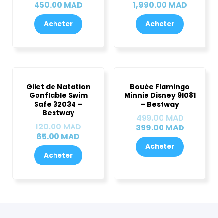
450.00
MAD
1,990.00
MAD
Acheter
Acheter
Le
Le
Le
Le
prix
prix
prix
prix
Gilet de Natation
Bouée Flamingo
actuel
initial
initial
actuel
Gonflable Swim
Minnie Disney 91081
est :
était :
était :
est :
Safe 32034 –
– Bestway
65.00 MAD.
120.00 MAD.
499.00 
399.00 
Bestway
499.00
MAD
120.00
MAD
399.00
MAD
65.00
MAD
Acheter
Acheter