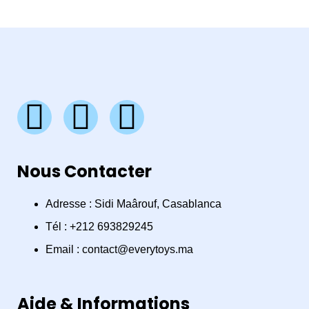
F
I
W
a
n
h
Nous Contacter
c
s
a
e
t
t
Adresse : Sidi Maârouf, Casablanca
Tél : +212 693829245
b
a
s
Email : contact@everytoys.ma
o
g
a
Aide & Informations