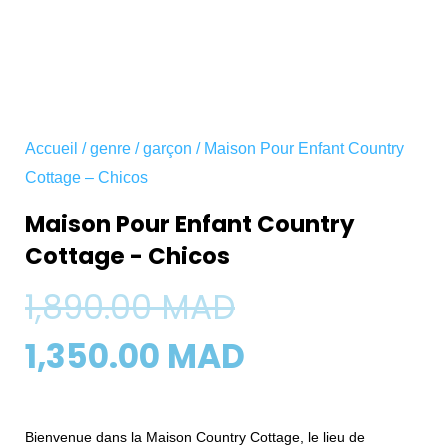
Accueil
/
genre
/
garçon
/ Maison Pour Enfant Country
Cottage – Chicos
Maison Pour Enfant Country
Cottage - Chicos
Le
Le
1,890.00
MAD
prix
prix
1,350.00
MAD
initial
actuel
Bienvenue dans la Maison Country Cottage, le lieu de