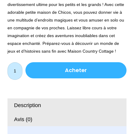
était :
est :
divertissement ultime pour les petits et les grands ! Avec cette
1,890.00 MAD
1,350.00 MA
adorable petite maison de Chicos, vous pouvez donner vie à
une multitude d’endroits magiques et vous amuser en solo ou
en compagnie de vos proches. Laissez libre cours à votre
imagination et créez des aventures inoubliables dans cet
espace enchanté. Préparez-vous à découvrir un monde de
jeux et d’histoires sans fin avec Maison Country Cottage !
quantité
Acheter
de
Maison
Pour
Enfant
Country
Description
Cottage
-
Avis (0)
Chicos