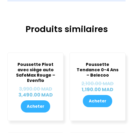
Produits similaires
Le
Le
Le
Le
prix
prix
prix
prix
Poussette Pivot
Poussette
initial
actuel
actuel
initial
avec siège auto
Tendance 0-4 Ans
était :
est :
est :
était :
SafeMax Rouge –
– Belecoo
3,990.00 MAD.
3,490.00 MAD.
1,190.0
2,100.0
Evenflo
2,100.00
MAD
3,990.00
MAD
1,190.00
MAD
3,490.00
MAD
Acheter
Acheter