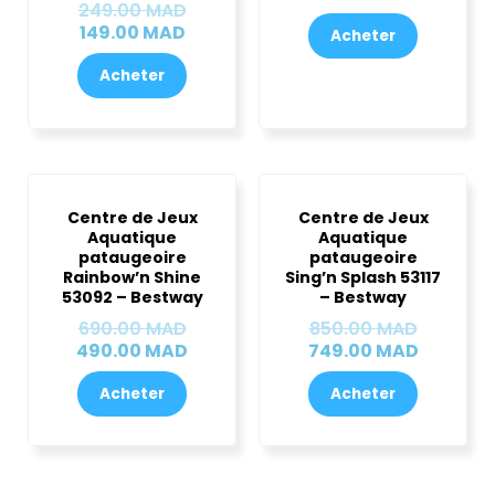
249.00
MAD
149.00
MAD
Acheter
Acheter
Le
Le
Le
Le
prix
prix
prix
prix
Centre de Jeux
Centre de Jeux
initial
actuel
initial
actuel
Aquatique
Aquatique
était :
est :
était :
est :
pataugeoire
pataugeoire
690.00 MAD.
490.00 MAD.
850.00 
749.00 
Rainbow’n Shine
Sing’n Splash 53117
53092 – Bestway
– Bestway
690.00
MAD
850.00
MAD
490.00
MAD
749.00
MAD
Acheter
Acheter