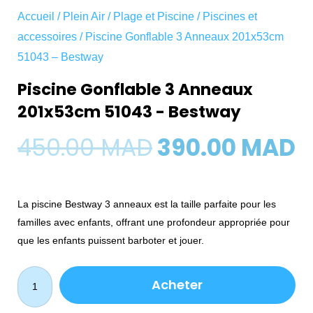
Accueil
/
Plein Air
/
Plage et Piscine
/
Piscines et
accessoires
/ Piscine Gonflable 3 Anneaux 201x53cm
51043 – Bestway
Piscine Gonflable 3 Anneaux
201x53cm 51043 - Bestway
Le
L
450.00
MAD
390.00
MAD
prix
p
La piscine Bestway 3 anneaux est la taille parfaite pour les
initial
a
familles avec enfants, offrant une profondeur appropriée pour
était :
e
que les enfants puissent barboter et jouer.
450.00 MAD.
3
quantité
Acheter
de
Piscine