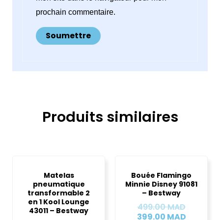
prochain commentaire.
Produits similaires
Le
Le
Le
Le
prix
prix
prix
prix
Matelas
Bouée Flamingo
actuel
initial
initial
actuel
pneumatique
Minnie Disney 91081
est :
était :
était :
est :
transformable 2
– Bestway
149.00 MAD.
249.00 MAD.
499.00 
399.00 
en 1 Kool Lounge
499.00
MAD
43011 – Bestway
399.00
MAD