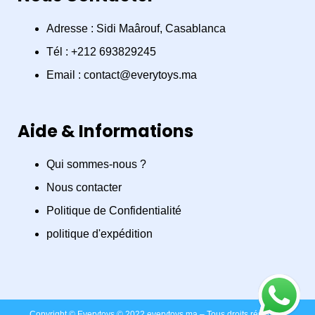
c
s
a
e
t
t
Adresse : Sidi Maârouf, Casablanca
Tél : +212 693829245
b
a
s
Email : contact@everytoys.ma
o
g
a
Aide & Informations
o
r
p
Qui sommes-nous ?
k
a
p
Nous contacter
m
Politique de Confidentialité
politique d'expédition
Copyright © Everytoys © 2022 everytoys.ma – Tous droits réservés.