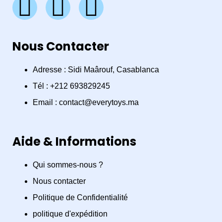
F
I
W
a
n
h
Nous Contacter
c
s
a
e
t
t
Adresse : Sidi Maârouf, Casablanca
Tél : +212 693829245
b
a
s
Email : contact@everytoys.ma
o
g
a
Aide & Informations
o
r
p
Qui sommes-nous ?
k
a
p
Nous contacter
m
Politique de Confidentialité
politique d'expédition