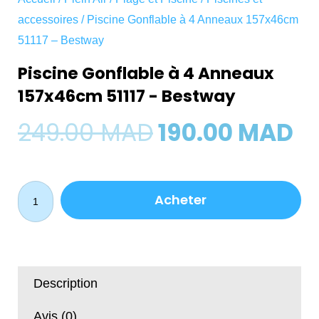
accessoires
/ Piscine Gonflable à 4 Anneaux 157x46cm
51117 – Bestway
Piscine Gonflable à 4 Anneaux
157x46cm 51117 - Bestway
Le
Le
249.00
MAD
190.00
MAD
prix
pr
quantité
initial
ac
Acheter
de
Piscine
était :
es
Gonflable
à
249.00 MAD.
19
4
Description
Anneaux
157x46cm
Avis (0)