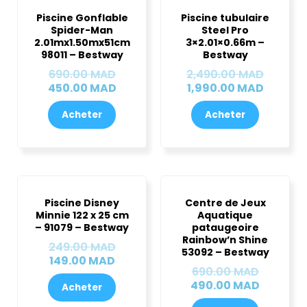
prix
prix
prix
prix
Piscine Gonflable
Piscine tubulaire
initial
actuel
actuel
initial
Spider-Man
Steel Pro
était :
est :
est :
était :
2.01mx1.50mx51cm
3×2.01×0.66m –
690.00 MAD.
450.00 MAD.
1,990.0
2,490.
98011 – Bestway
Bestway
690.00
MAD
2,490.00
MAD
450.00
MAD
1,990.00
MAD
Acheter
Acheter
Le
Le
Le
Le
prix
prix
prix
prix
Piscine Disney
Centre de Jeux
actuel
initial
initial
actuel
Minnie 122 x 25 cm
Aquatique
est :
était :
était :
est :
– 91079 – Bestway
pataugeoire
149.00 MAD.
249.00 MAD.
690.00 
490.00 
Rainbow’n Shine
249.00
MAD
53092 – Bestway
149.00
MAD
690.00
MAD
490.00
MAD
Acheter