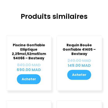
Produits similaires
Le
Le
Le
Le
prix
prix
prix
prix
Piscine Gonflable
Requin Bouée
initial
actuel
actuel
initial
Elliptique
Gonflable 41405 –
était :
est :
est :
était :
2,29mx1,52mx51cm
Bestway
849.00 MAD.
690.00 MAD.
149.00 
249.00 
54066 – Bestway
249.00
MAD
849.00
MAD
149.00
MAD
690.00
MAD
Acheter
Acheter
Le
Le
Le
Le
prix
prix
prix
prix