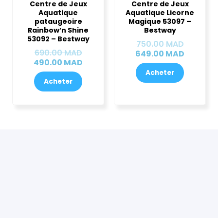
Centre de Jeux
Centre de Jeux
initial
actuel
initial
actuel
Aquatique
Aquatique Licorne
était :
est :
était :
est :
pataugeoire
Magique 53097 –
690.00 MAD.
490.00 MAD.
750.00 
649.00 
Rainbow’n Shine
Bestway
53092 – Bestway
750.00
MAD
690.00
MAD
649.00
MAD
490.00
MAD
Acheter
Acheter