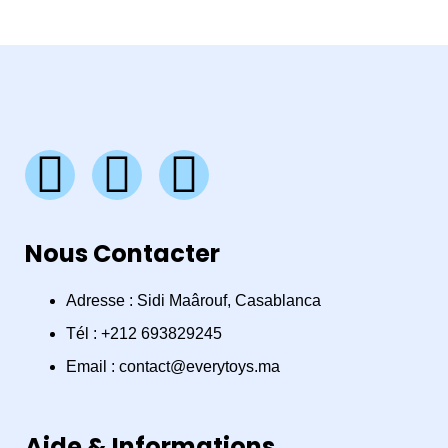
F
I
W
a
n
h
Nous Contacter
c
s
a
e
t
t
Adresse : Sidi Maârouf, Casablanca
Tél : +212 693829245
b
a
s
Email : contact@everytoys.ma
o
g
a
Aide & Informations