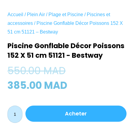
Accueil
/
Plein Air
/
Plage et Piscine
/
Piscines et
accessoires
/ Piscine Gonflable Décor Poissons 152 X
51 cm 51121 – Bestway
Piscine Gonflable Décor Poissons
152 X 51 cm 51121 - Bestway
Le
Le
550.00
MAD
prix
prix
385.00
MAD
initial
actuel
quantité
était :
est :
Acheter
de
Piscine
550.00 MAD.
385.00 MAD.
Gonflable