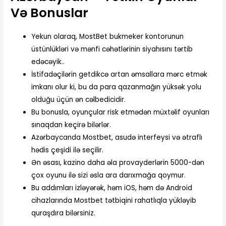
Və Bonuslar
Yekun olaraq, MostBet bukmeker kontorunun
üstünlükləri və mənfi cəhətlərinin siyahısını tərtib
edəcəyik..
İstifadəçilərin getdikcə artan əmsallara mərc etmək
imkanı olur ki, bu da para qazanmağın yüksək yolu
olduğu üçün ən cəlbedicidir.
Bu bonusla, oyunçular risk etmədən müxtəlif oyunları
sınaqdan keçirə bilərlər.
Azərbaycanda Mostbet, asudə interfeysi və ətraflı
hədis çeşidi ilə seçilir.
Ən əsası, kazino daha əla provayderlərin 5000-dən
çox oyunu ilə sizi əsla ara darıxmağa qoymur.
Bu addımları izləyərək, həm iOS, həm də Android
cihazlarında Mostbet tətbiqini rahatlıqla yükləyib
quraşdıra bilərsiniz.