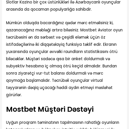
Slotlar ️
Kazino bir çox üstünlükləri ilə Azərbaycanlı oyunçular
arasında da qocaman populyarlığa sahibdir.
Mümkün olduqda bacardığınız qədər mərc etməlisiniz ki,
qazanacağınız məbləği artıra biləsiniz. Mostbet Aviator oyun
təcrübəsini ən da sərbəst və çeşidli eləmək üçün öz
istifadəçilərinə iki diqqətəlayiq funksiya təklif edir. Ekranın
yuxarısında oyunçular əvvəlki raundların statistikasını ötrü
biləcəklər. Müştəri sadəcə qısa bir anket doldurmalı və
subyektiv hesabına iç olmaq ötrü keçid almalıdır. Bundan
sonra ziyarətçi vur-tut balansı doldurmalı və mərc
qoymağa başlamalıdır. Təcrübəli oyunçular virtual
təyyarənin dəqiq uçacağı həddi aydın etməyi məsləhət
görürlər.
Mostbet Müştəri Dəstəyi
Uyğun proqram təminatının tapılmasının rahatlığı oyunların