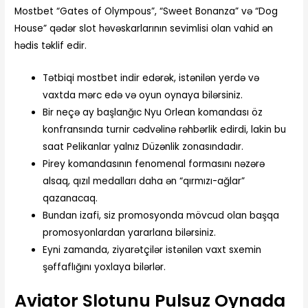
Mostbet “Gates of Olympous”, “Sweet Bonanza” və “Dog
House” qədər slot həvəskarlarının sevimlisi olan vahid ən
hədis təklif edir.
Tətbiqi mostbet indir edərək, istənilən yerdə və
vaxtda mərc edə və oyun oynaya bilərsiniz.
Bir neçə ay başlanğıc Nyu Orlean komandası öz
konfransında turnir cədvəlinə rəhbərlik edirdi, lakin bu
saat Pelikanlar yalnız Düzənlik zonasındadır.
Pirey komandasının fenomenal formasını nəzərə
alsaq, qızıl medalları daha ən “qırmızı-ağlar”
qazanacaq.
Bundan izafi, siz promosyonda mövcud olan başqa
promosyonlardan yararlana bilərsiniz.
Eyni zamanda, ziyarətçilər istənilən vaxt sxemin
şəffaflığını yoxlaya bilərlər.
Aviator Slotunu Pulsuz Oynada