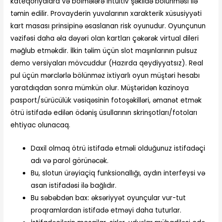
kateqoriyalara və bölmələrə intuitiv şəkildə bölünməsi ilə
təmin edilir. Provayderin yuvalarının xarakterik xüsusiyyəti
kart masası prinsipinə əsaslanan risk oyunudur. Oyunçunun
vəzifəsi daha əla dəyəri olan kartları çəkərək virtual dileri
məğlub etməkdir. İlkin təlim üçün slot maşınlarının pulsuz
demo versiyaları mövcuddur (Hazırda qeydiyyatsız). Real
pul üçün mərclərlə bölünməz ixtiyarlı oyun müştəri hesabı
yaratdıqdan sonra mümkün olur. Müştəridən kazinoya
pasport/sürücülük vəsiqəsinin fotoşəkilləri, əmanət etmək
ötrü istifadə edilən ödəniş üsullarının skrinşotları/fotoları
ehtiyac olunacaq.
Daxil olmaq ötrü istifadə etməli olduğunuz istifadəçi
adı və parol görünəcək.
Bu, slotun ürəyiaçiq funksionallığı, aydın interfeysi və
asan istifadəsi ilə bağlıdır.
Bu səbəbdən bax: əksəriyyət oyunçular vur-tut
proqramlardan istifadə etməyi daha tuturlar.