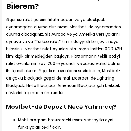
Bi̇lərəm?
Əgər siz rulet çarxını fırlatmaqdan və ya blackjack
oynamaqdan duyma alırsınızsa, Mostbet-də oynamaqdan
duyma alacaqsınız. Siz Avropa və ya Amerika versiyalarını
oynaya və ya “Türkce rulet” kimi ziddiyyətli bir şey sınaya
bilərsiniz. Mostbet rulet oyunları ötrü mərc limitləri 0.20 AZN
kimi kiçik bir məbləğdən başlayır. Platformanın təklif etdiyi
rulet oyunlarının sayı 200-ə yaxındır və xüsusi vahid bölmə
ilə təmsil olunur. Əgər kart oyunlarını sevirsinizsə, Mostbet-
də çoxlu blackjack çeşidi də mal. Mostbet-də Lightning
Blackjack, Hi-Lo Blackjack, American Blackjack şah blekcek
növlərini tapmaq mümkündür.
Mostbet-də Depozit Necə Yatırmaq?
Mobil proqram brauzerdəki rəsmi vebsaytla eyni
funksiyaları təklif edir.