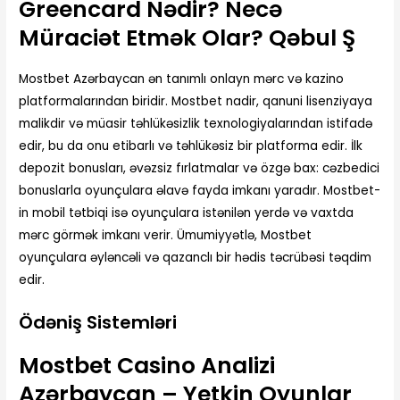
Greencard Nədir? Necə
Müraciət Etmək Olar? Qəbul Ş
Mostbet Azərbaycan ən tanımlı onlayn mərc və kazino
platformalarından biridir. Mostbet nadir, qanuni lisenziyaya
malikdir və müasir təhlükəsizlik texnologiyalarından istifadə
edir, bu da onu etibarlı və təhlükəsiz bir platforma edir. İlk
depozit bonusları, əvəzsiz fırlatmalar və özgə bax: cəzbedici
bonuslarla oyunçulara əlavə fayda imkanı yaradır. Mostbet-
in mobil tətbiqi isə oyunçulara istənilən yerdə və vaxtda
mərc görmək imkanı verir. Ümumiyyətlə, Mostbet
oyunçulara əyləncəli və qazanclı bir hədis təcrübəsi təqdim
edir.
Ödəniş Sistemləri
Mostbet Casino Analizi
Azərbaycan – Yetkin Oyunlar