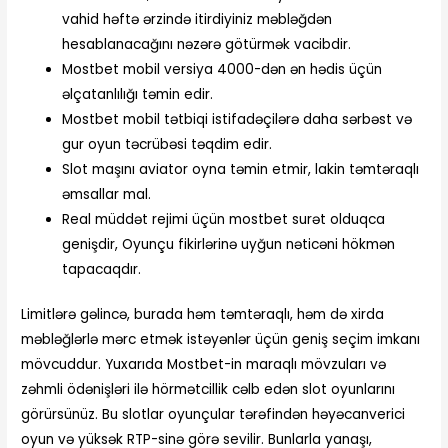
vahid həftə ərzində itirdiyiniz məbləğdən
hesablanacağını nəzərə götürmək vacibdir.
Mostbet mobil versiya 4000-dən ən hədis üçün
əlçatanlılığı təmin edir.
Mostbet mobil tətbiqi istifadəçilərə daha sərbəst və
gur oyun təcrübəsi təqdim edir.
Slot maşını aviator oyna təmin etmir, lakin təmtəraqlı
əmsallar mal.
Real müddət rejimi üçün mostbet surət olduqca
genişdir, Oyunçu fikirlərinə uyğun nəticəni hökmən
tapacaqdır.
Limitlərə gəlincə, burada həm təmtəraqlı, həm də xirda
məbləğlərlə mərc etmək istəyənlər üçün geniş seçim imkanı
mövcuddur. Yuxarıda Mostbet-in maraqlı mövzuları və
zəhmli ödənişləri ilə hörmətcillik cəlb edən slot oyunlarını
görürsünüz. Bu slotlar oyunçular tərəfindən həyəcanverici
oyun və yüksək RTP-sinə görə sevilir. Bunlarla yanaşı,