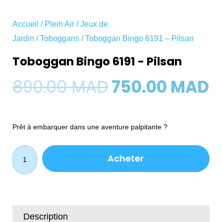
Accueil
/
Plein Air
/
Jeux de
Jardin
/
Toboggans
/ Toboggan Bingo 6191 – Pilsan
Toboggan Bingo 6191 - Pilsan
Le
L
890.00
MAD
750.00
MAD
prix
p
Prêt à embarquer dans une aventure palpitante ?
initial
a
quantité
était :
e
Acheter
de
Toboggan
890.00 MAD.
7
Bingo
6191
-
Description