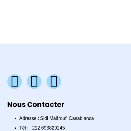
F
I
W
a
n
h
Nous Contacter
c
s
a
e
t
t
Adresse : Sidi Maârouf, Casablanca
Tél : +212 693829245